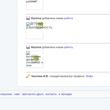
Hazlova
добавлена новая
работа
.
Hazlova
добавлена новая
работа
.
Чахлова И.В.
отредактировал(а) профиль:
Инфо
.
оглашение
чаво
пригласить друга
контакты
в закладки