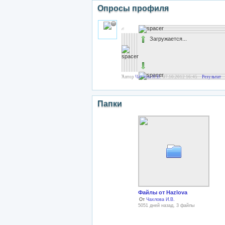
Опросы профиля
Загружается...
Автор
Чахлова И.В.
07.10.2012 16:45
Результат
Папки
Файлы от Hazlova
От
Чахлова И.В.
5051 дней назад, 3 файлы