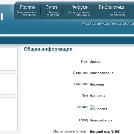
Группы
Блоги
Форумы
Библиотека
Тематические
Мысли
Дискуссионные
Работы
площадки
учителя
площадки
педагогов
"Человек, который слишком стар
Общая информация
Имя:
Ирина
Отчество:
Вячеславовна
Фамилия:
Чахлова
Пол:
Женщина
Страна:
Россия
Город:
Новосибирск
Место работы (учебы):
Детский сад №405