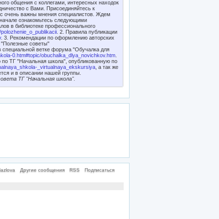
ного общения с коллегами, интересных находок
дничество с Вами. Присоединяйтесь к
ас очень важны мнения специалистов. Ждем
 вначале ознакомьтесь следующими
алов в библиотеке профессионального
e/polozhenie_o_publikacii
. 2. Правила публикации
v
. 3. Рекомендации по оформлению авторских
 "Полезные советы"
в специальной ветке форума "Обучалка для
shkola-0.htm#topic/obuchalka_dlya_novichkov.htm
.
 по ТГ "Начальная школа", опубликованную по
chalnaya_shkola-_virtualnaya_ekskursiya
, а так же
тся и в описании нашей группы.
овета ТГ "Начальная школа".
azlova
Другие сообщения
RSS
Подписаться