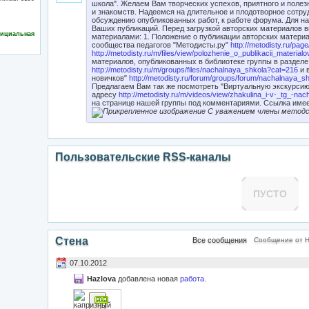
школа". Желаем Вам творческих успехов, приятного и полез
и знакомств. Надеемся на длительное и плодотворное сотру
обсуждению опубликованных работ, к работе форума. Для н
Ваших публикаций. Перед загрузкой авторских материалов
ициальная
материалами: 1. Положение о публикации авторских матери
сообщества педагогов "Методисты.ру"
http://metodisty.ru/pag
http://metodisty.ru/m/files/view/polozhenie_o_publikacii_materialo
материалов, опубликованных в библиотеке группы в разделе
http://metodisty.ru/m/groups/files/nachalnaya_shkola?cat=216
и 
новичков"
http://metodisty.ru/forum/groups/forum/nachalnaya_
Предлагаем Вам так же посмотреть "Виртуальную экскурсию
адресу
http://metodisty.ru/m/videos/view/zhakulina_i-v-_tg_-na
на странице нашей группы под комментариями. Ссылка имее
С уважением члены методс
Пользовательские RSS-каналы
ПУСТО
Стена
Все сообщения
Сообщение от H
07.10.2012
Hazlova
добавлена новая
работа
.