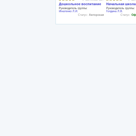
Дошкольное воспитание
Начальная школа
Руководитель группы:
Руководитель группы:
Игнатенко Л.И.
Голдина Л.В.
Статус:
Авторская
Статус:
Оф