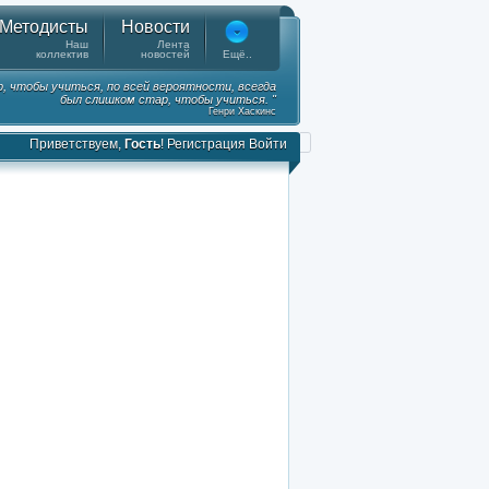
Методисты
Новости
Наш
Лента
коллектив
новостей
Ещё..
, чтобы учиться, по всей вероятности, всегда
был слишком стар, чтобы учиться. "
Генри Хаскинс
Приветствуем,
Гость
!
Регистрация
Войти