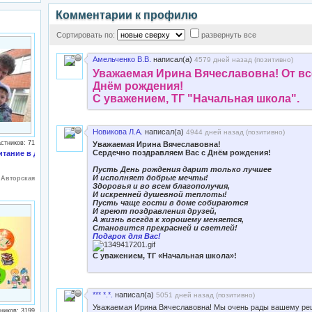
Комментарии к профилю
Сортировать по:
развернуть все
Амельченко В.В.
написал(а)
4579 дней назад (
позитивно
)
Уважаемая Ирина Вячеславовна! От вс
Днём рождения!
С уважением, ТГ "Начальная школа".
Новикова Л.А.
написал(а)
4944 дней назад (
позитивно
)
стников: 71
Уважаемая Ирина Вячеславовна!
Сердечно поздравляем Вас с Днём рождения!
тание в детском саду
Пусть День рождения дарит только лучшее
И исполняет добрые мечты!
:
Авторская
Здоровья и во всем благополучия,
И искренней душевной теплоты!
Пусть чаще гости в доме собираются
И греют поздравления друзей,
А жизнь всегда к хорошему меняется,
Становится прекрасней и светлей!
Подарок для Вас!
С уважением, ТГ «Начальная школа»!
*** *.*.
написал(а)
5051 дней назад (
позитивно
)
Уважаемая Ирина Вячеславовна! Мы очень рады вашему ре
ников: 3199