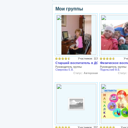
Мои группы
Участников: 113
Уча
Старший воспитатель в ДОУ
Физическое воспи
Руководитель группы:
Руководитель группы:
Смирнова Е.В.
Подольский В.Б.
Статус:
Авторская
Статус
Участников: 207
Участ