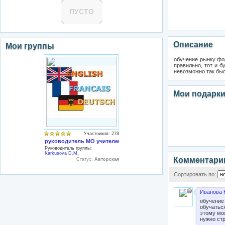
ПУСТО
Описание
Мои группы
обучение рынку фор
правильно, тот и б
невозможно так бы
Мои подарк
Участников: 278
руководитель МО учителей иностранных языков
Руководитель группы:
Karkusova D.M.
Комментари
Статус:
Авторская
Сортировать по:
Иванова 
обучение 
обучаться
этому мо
нужно ст