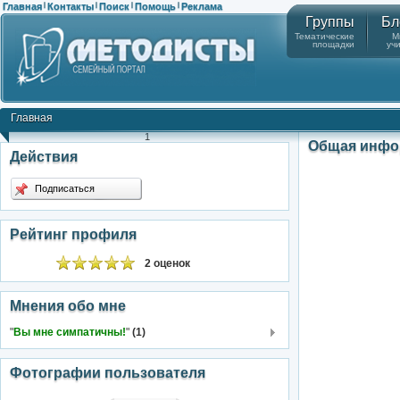
Главная
Контакты
Поиск
Помощь
Реклама
|
|
|
|
Группы
Бл
Тематические
М
площадки
уч
Главная
1
Общая инфо
Действия
Подписаться
Рейтинг профиля
2 оценок
Мнения обо мне
"
Вы мне симпатичны!
"
(1)
Фотографии пользователя