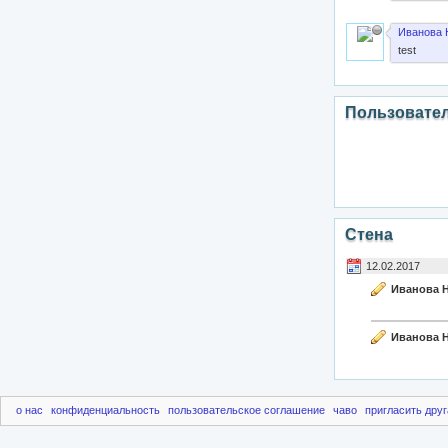
Иванова 
test
Пользовате
Стена
12.02.2017
Иванова Н
Иванова Н
о нас
конфиденциальность
пользовательское соглашение
чаво
пригласить друг