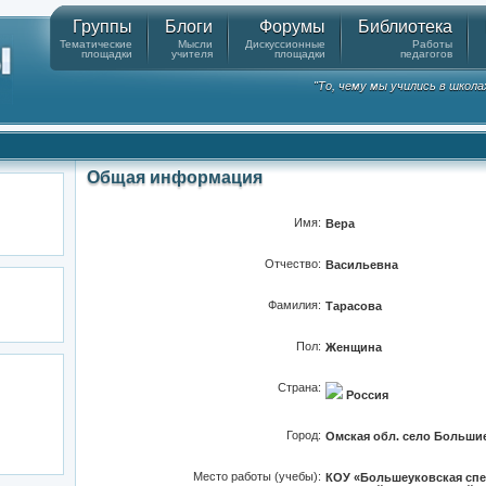
Группы
Блоги
Форумы
Библиотека
Тематические
Мысли
Дискуссионные
Работы
площадки
учителя
площадки
педагогов
"То, чему мы учились в школа
Общая информация
Имя:
Вера
Отчество:
Васильевна
Фамилия:
Тарасова
Пол:
Женщина
Страна:
Россия
Город:
Омская обл. село Больши
Место работы (учебы):
КОУ «Большеуковская спе