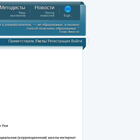
Методисты
Новости
Наш
Лента
коллектив
новостей
Ещё..
х и университетах, — не образование, а только
способ получить образование. "
Ралф Эмерсон
Приветствуем,
Гость
!
Регистрация
Войти
е Уки
циальная (коррекционная) школа-интернат