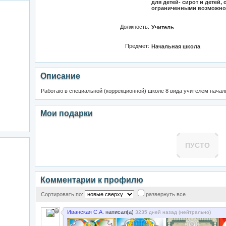
для детей- сирот и детей,
ограниченными возможнос
Должность:
Учитель
Предмет:
Начальная школа
Описание
Работаю в специальной (коррекционной) школе 8 вида учителем началь
Мои подарки
ПУСТО
Комментарии к профилю
Сортировать по:
развернуть все
Иванская С.А.
написал(а)
3235 дней назад (
нейтрально
)