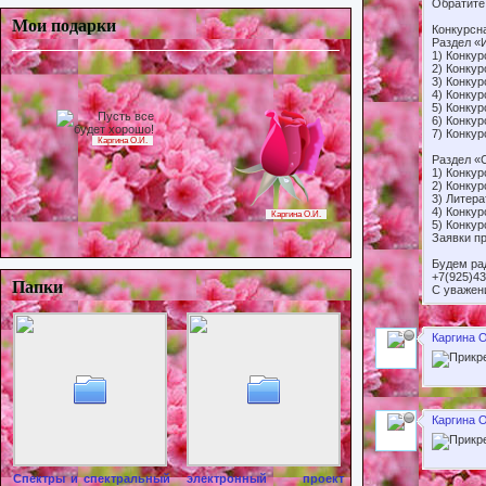
Обратите
Мои подарки
Конкурсн
Раздел «
1) Конку
2) Конкур
3) Конку
4) Конкур
5) Конкур
6) Конкур
7) Конкур
Каргина О.И.
Раздел «
1) Конкур
2) Конкур
3) Литера
4) Конку
Каргина О.И.
5) Конку
Заявки п
Будем ра
+7(925)43
Папки
С уважен
Каргина О
Каргина О
Спектры и спектральный
электронный проект