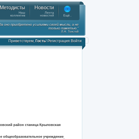
Методисты
Новости
Наш
Лента
коллектив
новостей
Ещё..
гда оно приобретено усилиями своей мысли, а не
только памятью."
Л.Н. Толстой
Приветствуем,
Гость
!
Регистрация
Войти
овский район станица Крыловская
е общеобразовательное учреждение