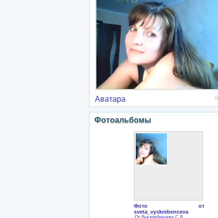
Аватара
Фотоальбомы
Фото от
sveta_vyskrebenceva
От
Выскребенцева С.В.