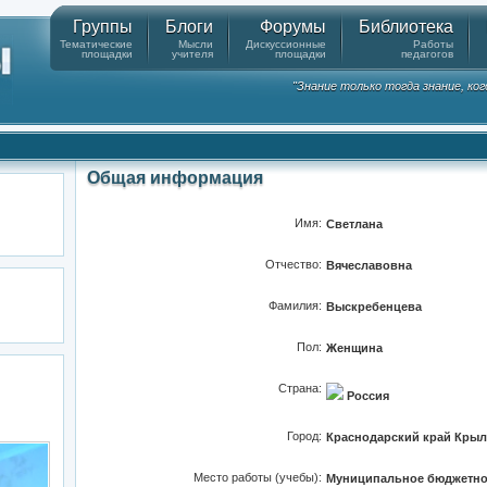
Группы
Блоги
Форумы
Библиотека
Тематические
Мысли
Дискуссионные
Работы
площадки
учителя
площадки
педагогов
"Знание только тогда знание, ко
Общая информация
Имя:
Светлана
Отчество:
Вячеславовна
Фамилия:
Выскребенцева
Пол:
Женщина
Страна:
Россия
Город:
Краснодарский край Крыл
Место работы (учебы):
Муниципальное бюджетно