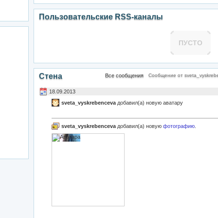
Пользовательские RSS-каналы
ПУСТО
Стена
Все сообщения
Сообщение от sveta_vyskreb
18.09.2013
sveta_vyskrebenceva
добавил(а) новую аватару
sveta_vyskrebenceva
добавил(а) новую
фотографию
.