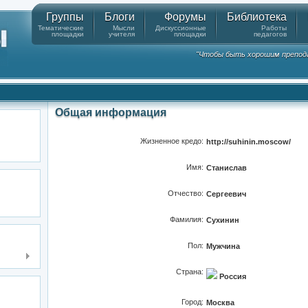
Группы
Блоги
Форумы
Библиотека
Тематические
Мысли
Дискуссионные
Работы
площадки
учителя
площадки
педагогов
"Чтобы быть хорошим препода
Общая информация
Жизненное кредо:
http://suhinin.moscow/
Имя:
Станислав
Отчество:
Сергеевич
Фамилия:
Сухинин
Пол:
Мужчина
Страна:
Россия
Город:
Москва