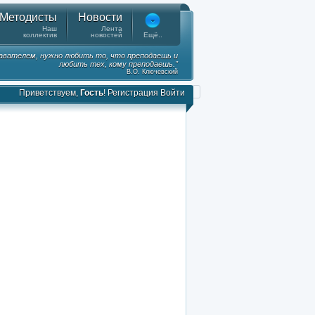
Методисты
Новости
Наш
Лента
коллектив
новостей
Ещё..
вателем, нужно любить то, что преподаешь и
любить тех, кому преподаешь."
В.О. Ключевский
Приветствуем,
Гость
!
Регистрация
Войти