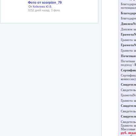
Фото от scorpion_79
Благодарн
От
Кобелева Ю.В.
потенциал
3252 дней назад, 3 фото
Благодар
Благодарн
Диплом№
Диплом за
Грамота
Грамота з
Грамота
Грамота з
Почетная
Почетная 
подход \
Сертифи
Сертифика
комиссии)
Свидетел
Свидетель
Грамота№
Грамота з
Свидетел
Свидетель
Свидетел
Свидетель
Грамота з
Массовые 
руб. педа