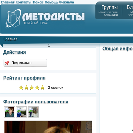
Главная
Контакты
Поиск
Помощь
Реклама
|
|
|
|
Группы
Бл
Тематические
М
площадки
уч
Главная
1
Общая инфо
Действия
Подписаться
Рейтинг профиля
2 оценок
Фотографии пользователя