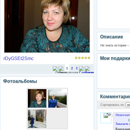
Описание
Не знать истории –
Мои подарк
rDyGSEt2Smc
1
2
3
Фотоальбомы
Комментари
Сортировать по:
Иванская
Ц
Заказать 
Благодар