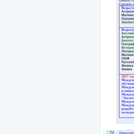
главной с
Сделать 
Возраст
Астрон
Матема
Окруж
Эколог
Возраст
Англий
Астрон
Биолог
Геогра
Истори
Литера
Матема
ОБЖ
Русски
Физика
Химия
2017 го
Междуна
обучающ
Междун
и анима
Междун
"Эколог
Междуна
Междуна
разрабо
молоде
Иванская