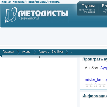
Главная
Контакты
Поиск
Помощь
Реклама
|
|
|
|
Группы
Бл
Тематические
М
площадки
уч
Главная
Аудио
Аудио от Svetjhka
...
1
Проиграть 
Альбом:
Ауд
mister_kredo
Информация