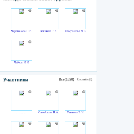
Черепанова Н.В.
Вакшина Т.А.
Сторчилова Л.Е.
Лебедь Н.Н.
Участники
Все(1828)
Онлайн(0)
........ ....
Самойлова Н.А.
Ушакова В.И.