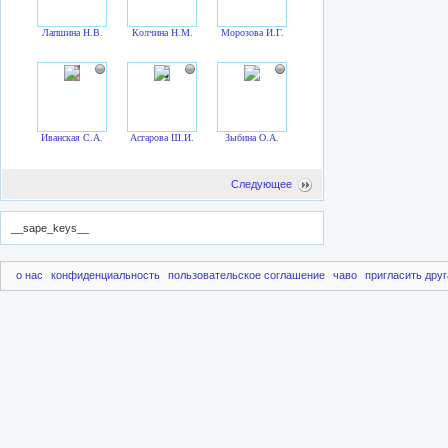
Лапшина Н.В.
Колчина Н.М.
Морозова И.Г.
Иванская С.А.
Асгарова Ш.И.
Зыбина О.А.
Следующее
__sape_keys__
о нас
конфиденциальность
пользовательское соглашение
чаво
пригласить друг