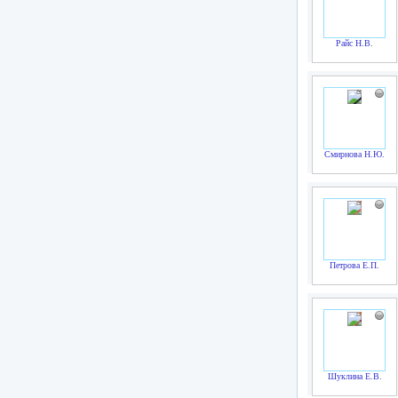
Райс Н.В.
Смирнова Н.Ю.
Петрова Е.П.
Шуклина Е.В.