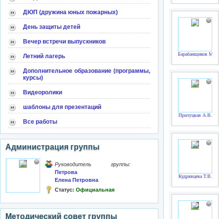
ДЮП (дружина юных пожарных)
День защиты детей
Вечер встречи выпускников
Барабанщиков М.В
Летний лагерь
Дополнительное образование (программы,
курсы)
Видеоролики
шаблоны для презентаций
Прилуцкая А.В.
Все работы
Администрация группы
Руководитель группы:
Петрова
Кудрявцева Т.В.
Елена Петровна
Статус:
Официальная
Методический совет группы