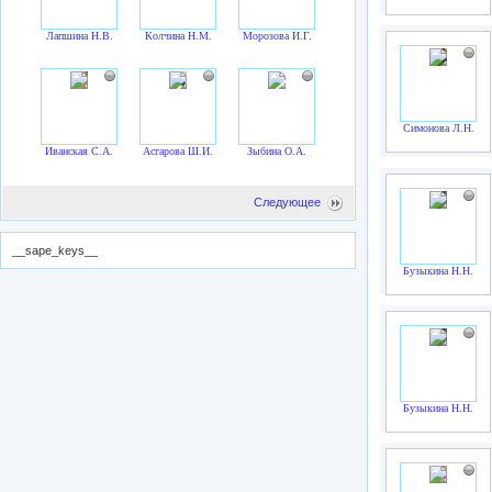
Лапшина Н.В.
Колчина Н.М.
Морозова И.Г.
Симонова Л.Н.
Иванская С.А.
Асгарова Ш.И.
Зыбина О.А.
Следующее
__sape_keys__
Бузыкина Н.Н.
Бузыкина Н.Н.