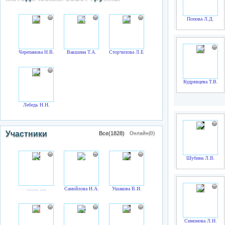
Попова Л.Д.
Черепанова Н.В.
Вакшина Т.А.
Сторчилова Л.Е.
Кудрявцева Т.В.
Лебедь Н.Н.
Участники
Все(1828)
Онлайн(0)
Шубина Л.В.
........ ....
Самойлова Н.А.
Ушакова В.И.
Симонова Л.Н.