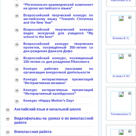
Максютина Н.В.
“Регионально-краеведческий компонент
на уроке английского языка”
Всероссийский творческий конкурс по
английскому языку “Towards Christmas
and the New Year”
Всероссийский творческий конкурс
видео экскурсий для учащихся “My
school is the best”
Беляева В.А.
Всероссийский конкурс творческих
проектов, посвящённый 355-летию со
дня рождения Даниэля Дефо
Всероссийский конкурс, посвященный
150-летию со дня рождения Р.Киплинга
Конкурс рабочих программ по
организации внеурочной деятельности
Асляева Е.Ю.
Конкурс интерактивных презентаций
"Интерактивная мозаика"
Конкурс интерактивных презентаций
“Интерактивный калейдоскоп”
Конкурс «Happy Mother’s Day»
Английский язык в начальной школе
Тахтамышева О.С.
Видеофильмы на уроках и во внеклассной
работе
Внеклассная работа