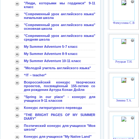
"Люди, которыми мы гордимся" 9-11
класс
"Современный урок английского языка"
начальная школа
Фаткуллина С.В.
"Современный урок английского языка"
основная школа
"Современный урок английского языка"
средняя школа
My Summer Adventure 5-7 класс
My Summer Adventure 8-9 класс
My Summer Adventure 10-11 класс
Реуцкая Т.Н.
"Молодой учитель английского языка"
“IT – teacher”
Всероссийский конкурс творческих
проектов, посвящённый 155-летию со
дня рождения Артура Конан Дойля
"Spring in our place" - конкурс для
учащихся 9-11 классов
Зимина Т.А.
Конкурс литературного перевода
"THE BRIGHT PAGES OF MY SUMMER
DIARY"
Поэтический конкурс для учащихся "Моя
школа"
Конкурс для учащихся "My Native Land"