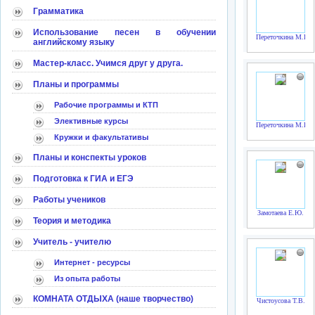
Грамматика
Использование песен в обучении
Переточкина М.Г.
английскому языку
Мастер-класс. Учимся друг у друга.
Планы и программы
Рабочие программы и КТП
Элективные курсы
Переточкина М.Г.
Кружки и факультативы
Планы и конспекты уроков
Подготовка к ГИА и ЕГЭ
Работы учеников
Замотаева Е.Ю.
Теория и методика
Учитель - учителю
Интернет - ресурсы
Из опыта работы
КОМНАТА ОТДЫХА (наше творчество)
Чистоусова Т.В.