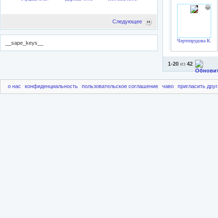
Следующее
Чертопрудова К.А.
__sape_keys__
1-20
из
42
о нас
конфиденциальность
пользовательское соглашение
чаво
пригласить друг