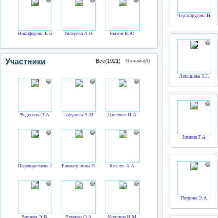
Чертопрудова Н.В.
Никифорова Е.Б.
Тютерева Л.Н.
Быков В.Ю.
Участники
Все(1921)
Онлайн(0)
Латышева Т.Г.
Федосеева Т.А.
Гафурова Л.М.
Данченко Н.А.
Зимина Т.А.
Переворочаева Л.Н.
Рахматуллина Л.В.
Козлов А.А.
Петрова Э.А.
Рауцкая Э.В.
Дерепко О.А.
Колчина Н.М.