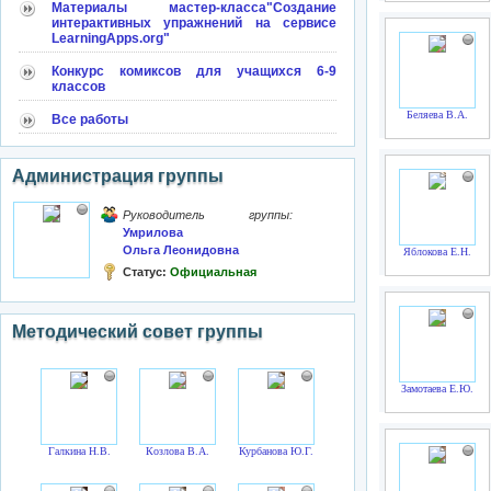
Материалы мастер-класса"Создание
интерактивных упражнений на сервисе
LearningApps.org"
Конкурс комиксов для учащихся 6-9
классов
Беляева В.А.
Все работы
Администрация группы
Руководитель группы:
Умрилова
Ольга Леонидовна
Яблокова Е.Н.
Статус:
Официальная
Методический совет группы
Замотаева Е.Ю.
Галкина Н.В.
Козлова В.А.
Курбанова Ю.Г.