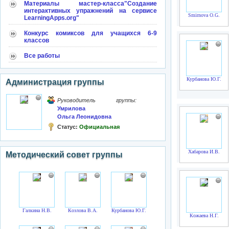
Материалы мастер-класса"Создание
интерактивных упражнений на сервисе
Smirnova O.G.
LearningApps.org"
Конкурс комиксов для учащихся 6-9
классов
Все работы
Курбанова Ю.Г.
Администрация группы
Руководитель группы:
Умрилова
Ольга Леонидовна
Статус:
Официальная
Хабарова И.В.
Методический совет группы
Галкина Н.В.
Козлова В.А.
Курбанова Ю.Г.
Кожаева Н.Г.