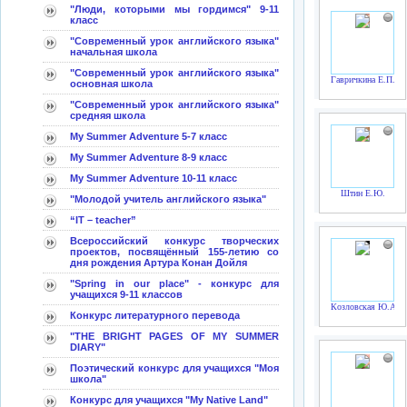
"Люди, которыми мы гордимся" 9-11
класс
"Современный урок английского языка"
начальная школа
"Современный урок английского языка"
Гавричкина Е.П.
основная школа
"Современный урок английского языка"
средняя школа
My Summer Adventure 5-7 класс
My Summer Adventure 8-9 класс
My Summer Adventure 10-11 класс
Штин Е.Ю.
"Молодой учитель английского языка"
“IT – teacher”
Всероссийский конкурс творческих
проектов, посвящённый 155-летию со
дня рождения Артура Конан Дойля
"Spring in our place" - конкурс для
учащихся 9-11 классов
Козловская Ю.А.
Конкурс литературного перевода
"THE BRIGHT PAGES OF MY SUMMER
DIARY"
Поэтический конкурс для учащихся "Моя
школа"
Конкурс для учащихся "My Native Land"