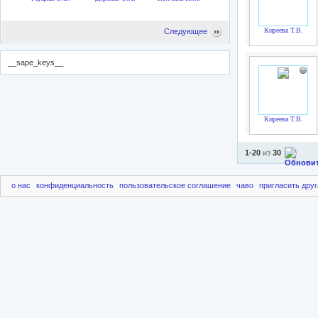
Киреева Т.В.
Следующее
__sape_keys__
Киреева Т.В.
1-20
из
30
о нас
конфиденциальность
пользовательское соглашение
чаво
пригласить друг