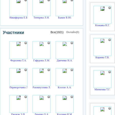
Никифорова Е.Б.
Тютерева Л.Н.
Быков В.Ю.
Кожаева Н.Г.
Участники
Все(1921)
Онлайн(0)
Киреева Т.В.
Федосеева Т.А.
Гафурова Л.М.
Данченко Н.А.
Переворочаева Л.Н.
Рахматуллина Л.В.
Козлов А.А.
Митюгина Т.Г.
Рауцкая Э.В.
Дерепко О.А.
Колчина Н.М.