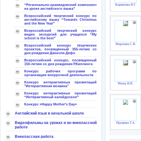
“Регионально-краеведческий компонент
Корнилова Н.Г.
на уроке английского языка”
Всероссийский творческий конкурс по
английскому языку “Towards Christmas
and the New Year”
Всероссийский творческий конкурс
видео экскурсий для учащихся “My
school is the best”
Морозова С.Н.
Всероссийский конкурс творческих
проектов, посвящённый 355-летию со
дня рождения Даниэля Дефо
Всероссийский конкурс, посвященный
150-летию со дня рождения Р.Киплинга
Конкурс рабочих программ по
организации внеурочной деятельности
Конкурс интерактивных презентаций
Мазур И.В.
"Интерактивная мозаика"
Конкурс интерактивных презентаций
“Интерактивный калейдоскоп”
Конкурс «Happy Mother’s Day»
Английский язык в начальной школе
Видеофильмы на уроках и во внеклассной
Пруцкова Т.А.
работе
Внеклассная работа