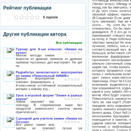
Рейтинг публикации
0 оценок
Другие публикации автора
Все публикации
Турнир для 9–ых классов: «Химия на
кухне»
Многие методы химии
выросли из древних приемов из древних
приемов «кухонных дел мастеров». Не зря
не...
Разработка внеклассного мероприятия
по химии «Прикольный ХИМИК»
Данное мероприятие
поможет формировать у
8-классников устойчивый познавательный
интерес к новому изу...
Урок в игровой форме "Химия в разных
науках"
Химия окружает нас
повсюду. В современном мире без
продуктов химического синтеза жизнь
практически с...
Сценарий для учителя химии «Химия по
Гоголю»
Всё равно химия мне
завтра не поможет, лучше уж