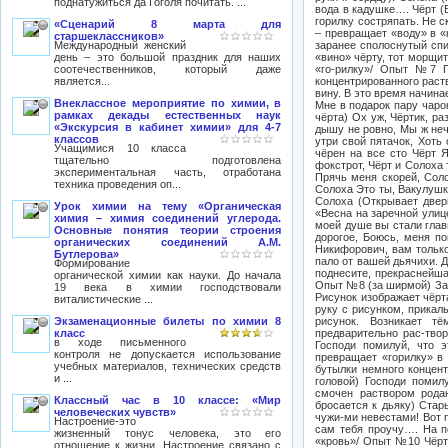
поднатужиться да Гоголя почитать. ...
«Сценарий 8 марта для
старшеклассников»
Международный женский
день – это большой праздник для наших
соотечественников, который даже
является...
Внеклассное мероприятие по химии, в
рамках декады естественных наук
«Экскурсия в кабинет химии» для 4-7
классов
Учащимися 10 класса
тщательно подготовлена
экспериментальная часть, отработана
техника проведения оп...
Урок химии на тему «Органическая
химия – химия соединений углерода.
Основные понятия теории строения
органических соединений А.М.
Бутлерова»
Формирование
органической химии как науки. До начала
19 века в химии господствовали
виталистические ...
Экзаменационные билеты по химии 8
класс
в ходе письменного
контроля не допускается использование
учебных материалов, технических средств
и ...
Классный час в 10 классе: «Мир
человеческих чувств»
Настроение-это
жизненный тонус человека, это его
отношение к жизни. Настроение связано с