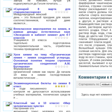
солей, добавляют немно
завтра не поможет, лучше уж
фарфоровая чашечка(кафе
поднатужиться да Гоголя почитать. ...
палочка, стружки сосно
«Сценарий 8 марта для
Вокруг раскладывают су
старшеклассников»
капли спирта должны по
Международный женский
избыток спирта восплам
день – это большой праздник для наших
палочки, концентрирован
соотечественников, который даже
а другую в растворе а
является...
Взаимодействие раствора
калия, раствором ацета
Внеклассное мероприятие по химии, в
желтого осадка. Опыт 4
рамках декады естественных наук
раствор йода. вода, ста
«Экскурсия в кабинет химии» для 4-7
йода, до цвета чая. Опу
классов
платок Оборудование: п
Учащимися 10 класса
смачивают платок водой,
тщательно подготовлена
что после сгорания, пла
экспериментальная часть, отработана
Волшебный кувшин Обор
техника проведения оп...
соляная кислота. Для оп
раствора гидроксида нат
Урок химии на тему «Органическая
воду во все стаканы, кро
химия – химия соединений углерода.
кувшин. И снова разлива
Основные понятия теории строения
кислотой, выливают в ку
органических соединений А.М.
Занимательные опыты по
Бутлерова»
Формирование
органической химии как науки. До начала
19 века в химии господствовали
Комментарии к 
виталистические ...
Экзаменационные билеты по химии 8
Сортировать по:
класс
в ходе письменного
контроля не допускается использование
учебных материалов, технических средств
Здесь еще нет коммент
и ...
Классный час в 10 классе: «Мир
человеческих чувств»
Настроение-это
жизненный тонус человека, это его