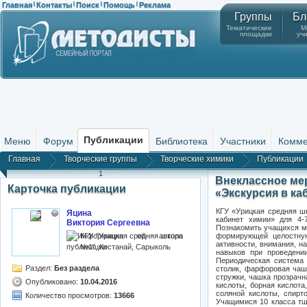
Главная
Контакты
Поиск
Помощь
Реклама
|
|
|
|
Группы
Бл
Тематические
М
площадки
уч
Публикации
Меню
Форум
Библиотека
Участники
Комме
Главная
Творческие группы
Творческие химики
Публикации
1
Внеклассное мер
Карточка публикации
«Экскурсия в ка
КГУ «Урицкая средняя ш
Яцина
кабинет химии» для 4-
Виктория Сергеевна
Познакомить учащихся мл
КГУ "Урицкая средняя школа
формирующей целостную
активности, внимания, н
№1", Костанай, Сарыколь
навыков при проведении
Периодическая система 
Раздел:
Без раздела
столик, фарфоровая чашк
стружки, чашка прозрачн
Опубликовано:
10.04.2016
кислоты, борная кислота
соляной кислоты, спирт
Количество просмотров:
13666
Учащимися 10 класса тща