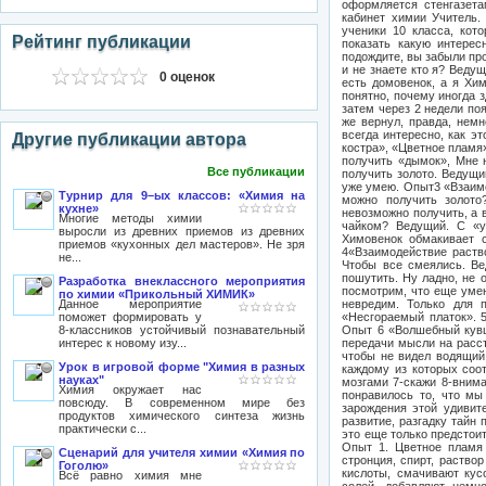
оформляется стенгазета
кабинет химии Учитель.
ученики 10 класса, кот
Рейтинг публикации
показать какую интерес
подождите, вы забыли про
и не знаете кто я? Веду
0 оценок
есть домовенок, а я Хим
понятно, почему иногда з
затем через 2 недели поя
же вернул, правда, немн
всегда интересно, как э
Другие публикации автора
костра», «Цветное пламя»
получить «дымок», Мне 
Все публикации
получить золото. Ведущи
уже умею. Опыт3 «Взаимо
Турнир для 9–ых классов: «Химия на
можно получить золото
кухне»
невозможно получить, а в
Многие методы химии
чайком? Ведущий. С «у
выросли из древних приемов из древних
Химовенок обмакивает 
приемов «кухонных дел мастеров». Не зря
4«Взаимодействие раств
не...
Чтобы все смеялись. Ве
пошутить. Ну ладно, не 
Разработка внеклассного мероприятия
посмотрим, что еще умею
по химии «Прикольный ХИМИК»
Данное мероприятие
невредим. Только для 
поможет формировать у
«Несгораемый платок». 5
8-классников устойчивый познавательный
Опыт 6 «Волшебный кувш
интерес к новому изу...
передачи мысли на расст
чтобы не видел водящий 
Урок в игровой форме "Химия в разных
каждому из которых соот
науках"
мозгами 7-скажи 8-вним
Химия окружает нас
понравилось то, что мы
повсюду. В современном мире без
зарождения этой удивите
продуктов химического синтеза жизнь
развитие, разгадку тайн
практически с...
это еще только предстоит
Опыт 1. Цветное пламя 
Сценарий для учителя химии «Химия по
стронция, спирт, раство
Гоголю»
кислоты, смачивают кус
Всё равно химия мне