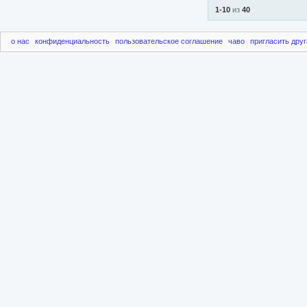
1-10
из
40
о нас
конфиденциальность
пользовательское соглашение
чаво
пригласить друг