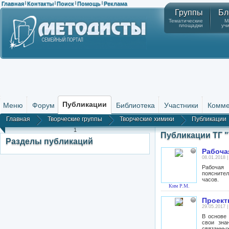
Главная
Контакты
Поиск
Помощь
Реклама
|
|
|
|
Группы
Бл
Тематические
М
площадки
уч
Публикации
Меню
Форум
Библиотека
Участники
Комме
Главная
Творческие группы
Творческие химики
Публикации
1
Публикации ТГ 
Разделы публикаций
Рабоча
08.01.2018 
Рабочая 
пояснител
часов.
Ким Р.М.
Проект
29.05.2017 
В основе 
свои зна
связанных