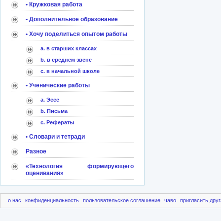
• Кружковая работа
• Дополнительное образование
• Хочу поделиться опытом работы
a. в старших классах
b. в среднем звене
c. в начальной школе
• Ученические работы
a. Эссе
b. Письма
c. Рефераты
• Словари и тетради
Разное
«Технология формирующего
оценивания»
о нас
конфиденциальность
пользовательское соглашение
чаво
пригласить друг