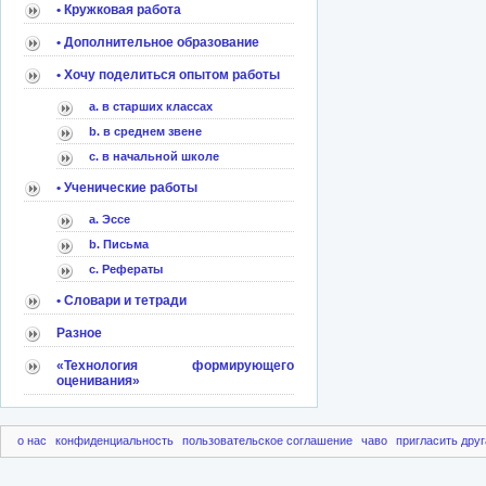
• Кружковая работа
• Дополнительное образование
• Хочу поделиться опытом работы
a. в старших классах
b. в среднем звене
c. в начальной школе
• Ученические работы
a. Эссе
b. Письма
c. Рефераты
• Словари и тетради
Разное
«Технология формирующего
оценивания»
о нас
конфиденциальность
пользовательское соглашение
чаво
пригласить друг