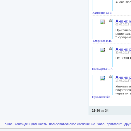
Анонс Фес
Калюжная М.В.
Анонс 
03.09.2012 
Приглаша
региональ
"Бородино
Смирнова И.В.
Анонс 
30.07.2012 
ПОЛОЖЕНИ
Пономарева С.А.
Анонс 
17.07.2012 
Уважаемы
педагогич
через инт
Ермолинский С.Ю.
21-30
из
34
о нас
конфиденциальность
пользовательское соглашение
чаво
пригласить друг