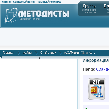
Главная
Контакты
Поиск
Помощь
Реклама
|
|
|
|
Группы
Бл
Тематические
М
площадки
уч
Главная
Файлы
Слайд-шоу
А.С.Пушкин "Зимнее...
1
Информация 
Папка:
Слайд