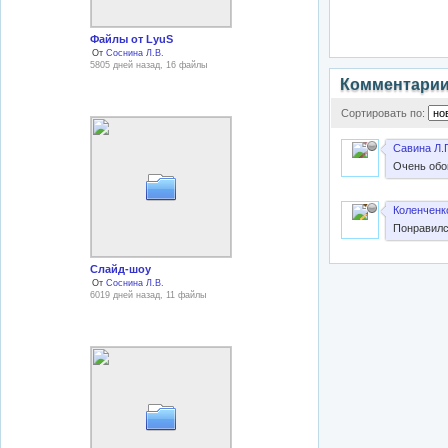
Файлы от LyuS
От
Соснина Л.В.
5805 дней назад, 16 файлы
Комментари
Сортировать по:
Савина Л.Г
Очень обо
Коленченко
Понравилс
Слайд-шоу
От
Соснина Л.В.
6019 дней назад, 11 файлы