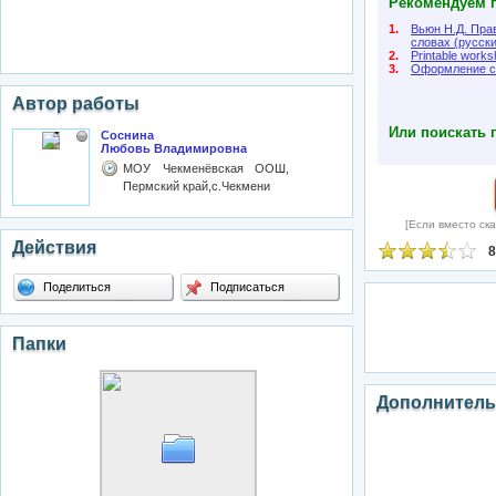
Рекомендуем п
1.
Вьюн Н.Д. Пра
словах (русски
2.
Printable works
3.
Оформление ст
Автор работы
Или поискать 
Соснина
Любовь Владимировна
МОУ Чекменёвская ООШ,
Пермский край,с.Чекмени
[Если вместо ска
Действия
8
Поделиться
Подписаться
Папки
Дополнитель