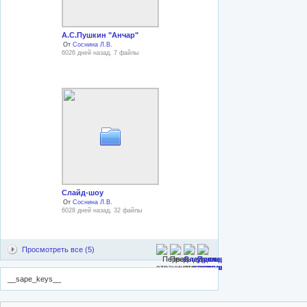
А.С.Пушкин "Анчар"
От
Соснина Л.В.
6026 дней назад, 7 файлы
Слайд-шоу
От
Соснина Л.В.
6028 дней назад, 32 файлы
Просмотреть все (5)
__sape_keys__