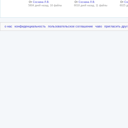
От
Соснина Л.В.
От
Соснина Л.В.
От
Со
5804 дней назад, 16 файлы
6018 дней назад, 11 файлы
6025 д
о нас
конфиденциальность
пользовательское соглашение
чаво
пригласить друг