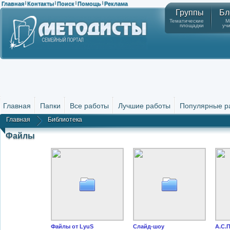
Главная
Контакты
Поиск
Помощь
Реклама
|
|
|
|
Группы
Бл
Тематические
М
площадки
уч
Главная
Папки
Все работы
Лучшие работы
Популярные р
Главная
Библиотека
Файлы
Файлы от LyuS
Слайд-шоу
А.С.