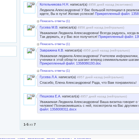
Котельникова Н.Н.
написал(а)
4956 дней назад (
позитивно
)
Людмила Александровна! У Вас большой потенциал в реализа
идете, Вы в пути! Желаю успехов!
Прикрепленный файл: 1358
Показать ответы (
1
)
Гусева М.В.
написал(а)
4956 дней назад (
нейтрально
)
Уважаемая Людмила Александровна! Всегда радуюсь, когда в
Так держать, и у Вас все получится!
Прикрепленный файл: 13
Показать ответы (
1
)
Завражина К.В.
написал(а)
4956 дней назад (
нейтрально
)
Уважаемая людмила Александровна! Учителем информатики, м
ученики в этой области шагают вперед семимильными шагами
Прикрепленный файл: 1358086193.doc
Показать ответы (
1
)
Гусева Л.А.
написал(а)
4957 дней назад (
нейтрально
)
Спасибо, Елена Александровна! Рада, что Вам понравилось!
Пешкова Е.А.
написал(а)
4957 дней назад (
нейтрально
)
Уважаемая Людмила Александровна! Ваша визитка говорит о 
человек! Познакомившись с ней, посмотрела на Вас другими
файл: 1358008311.docx
1-5
из
7