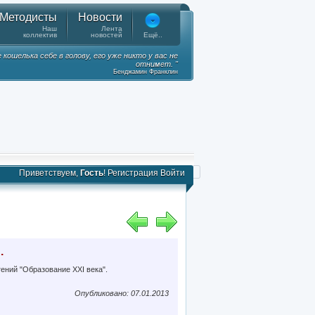
Методисты
Новости
Наш
Лента
коллектив
новостей
Ещё..
ошелька себе в голову, его уже никто у вас не
отнимет. "
Бенджамин Франклин
Приветствуем,
Гость
!
Регистрация
Войти
.
ений "Образование XXI века".
Опубликовано: 07.01.2013