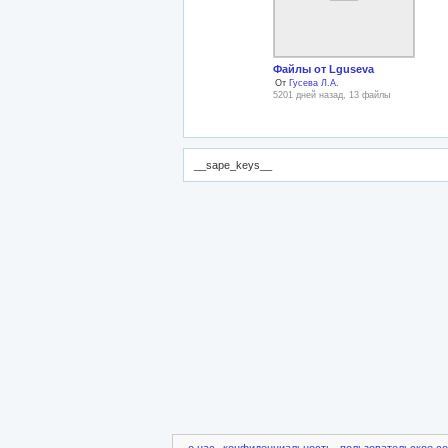
Файлы от Lguseva
От
Гусева Л.А.
5201 дней назад, 13 файлы
__sape_keys__