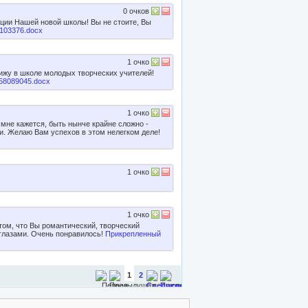
0
очков
ции Нашей новой школы! Вы не стоите, Вы
103376.docx
1
очко
ижу в школе молодых творческих учителей!
58089045.docx
1
очко
не кажется, быть нынче крайне сложно -
. Желаю Вам успехов в этом нелегком деле!
1
очко
1
очко
том, что Вы романтический, творческий
 глазами. Очень понравилось!
Прикрепленный
1
2