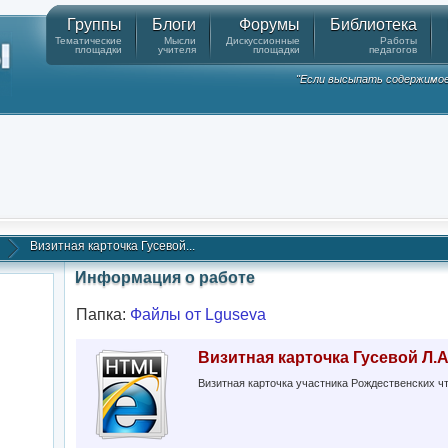
Группы
Блоги
Форумы
Библиотека
Тематические
Мысли
Дискуссионные
Работы
площадки
учителя
площадки
педагогов
"Если высыпать содержимое к
Визитная карточка Гусевой...
Информация о работе
Папка:
Файлы от Lguseva
Визитная карточка Гусевой Л.А
Визитная карточка участника Рождественских чт