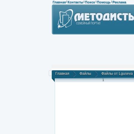
Главная
Контакты
Поиск
Помощь
Реклама
|
|
|
|
Главная
Файлы
Файлы от Lguseva
1