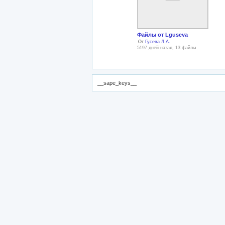
Файлы от Lguseva
От
Гусева Л.А.
5197 дней назад, 13 файлы
__sape_keys__