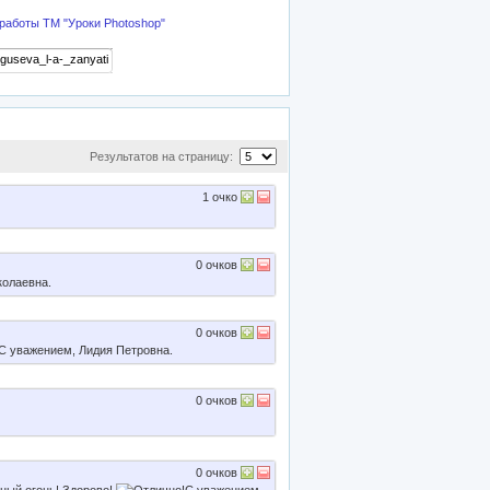
работы ТМ "Уроки Photoshop"
Результатов на страницу:
1
очко
0
очков
колаевна.
0
очков
С уважением, Лидия Петровна.
0
очков
0
очков