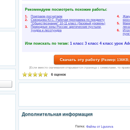
Рекомендуем посмотреть похожие работы:
1.
Поиграем-посчитаем
4.
Жаку
2.
Скворцова Ю.С. Рабочая программа по предмету
крос
"Обществознание" 10-11 класс (базовый уровень)
5.
Маре
3.
Природные зоны России: арктические пустыни,
леса
тундра и лесотундра
6.
Итог
пунк
Или поискать по тегам:
1 класс
3 класс
4 класс
урок
Ad
Скачать эту работу
(Размер: 136KB; 
[Если вместо скачивания открывается страница с символами, то правой 
6 оценок
Дополнительная информация
Папка:
Файлы от Lguseva