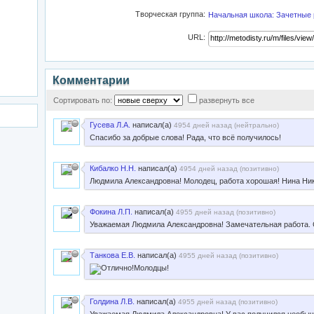
Творческая группа:
Начальная школа: Зачетные 
URL:
Комментарии
Сортировать по:
развернуть все
Гусева Л.А.
написал(а)
4954 дней назад (
нейтрально
)
Спасибо за добрые слова! Рада, что всё получилось!
Кибалко Н.Н.
написал(а)
4954 дней назад (
позитивно
)
Людмила Александровна! Молодец, работа хорошая! Нина Ни
Фокина Л.П.
написал(а)
4955 дней назад (
позитивно
)
Уважаемая Людмила Александровна! Замечательная работа. 
Танкова Е.В.
написал(а)
4955 дней назад (
позитивно
)
Молодцы!
Голдина Л.В.
написал(а)
4955 дней назад (
позитивно
)