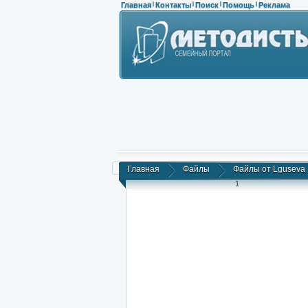
Главная
Контакты
Поиск
Помощь
Реклама
|
|
|
|
Главная
Файлы
Файлы от Lguseva
1