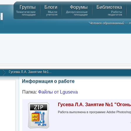
Группы
Блоги
Форумы
Библиотека
Тематические
Мысли
Дискуссионные
Работы
площадки
учителя
площадки
педагогов
"Человек образованный — т
Гусева Л.А. Занятие №1...
Информация о работе
Папка:
Файлы от Lguseva
Гусева Л.А. Занятие №1 "Огонь
Работа выполнена в программе Adobe Photoshop