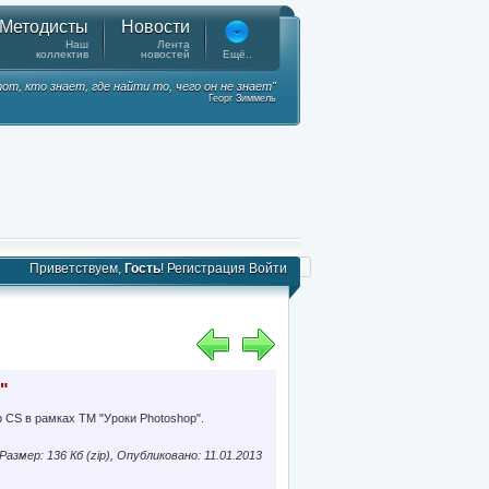
Методисты
Новости
Наш
Лента
коллектив
новостей
Ещё..
от, кто знает, где найти то, чего он не знает"
Георг Зиммель
Приветствуем,
Гость
!
Регистрация
Войти
"
 CS в рамках ТМ "Уроки Photoshop".
Размер: 136 Кб (zip), Опубликовано: 11.01.2013