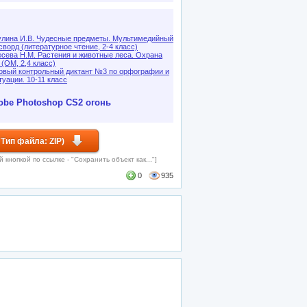
лина И.В. Чудесные предметы. Мультимедийный
сворд (литературное чтение, 2-4 класс)
сева Н.М. Растения и животные леса. Охрана
 (ОМ, 2,4 класс)
овый контрольный диктант №3 по орфографии и
туации. 10-11 класс
obe Photoshop CS2
огонь
Тип файла: ZIP)
кнопкой по ссылке - "Сохранить объект как..."]
0
935