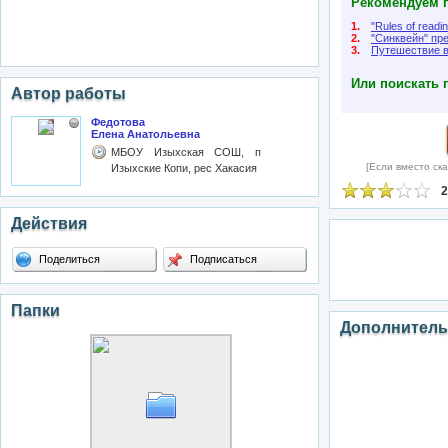
Рекомендуем п
1.
"Rules of readin
2.
"Синквейн" пр
3.
Путешествие в
Или поискать 
Автор работы
Федотова
Елена Анатольевна
МБОУ Изыхская СОШ, п
[Если вместо ска
Изыхские Копи, рес Хакасия
2
Действия
Поделиться
Подписаться
Папки
Дополнитель