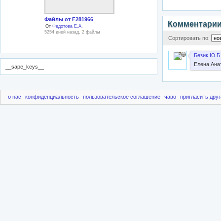
Файлы от F281966
Комментари
От
Федотова Е.А.
5254 дней назад, 2 файлы
Сортировать по:
Безик Ю.Б
Елена Ана
__sape_keys__
о нас
конфиденциальность
пользовательское соглашение
чаво
пригласить друг