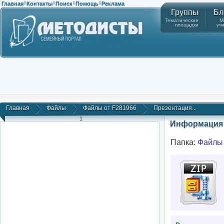
Главная
Контакты
Поиск
Помощь
Реклама
|
|
|
|
Группы
Бл
Тематические
М
площадки
уч
Главная
Файлы
Файлы от F281966
Презентация...
1
Информация 
Папка:
Файлы 