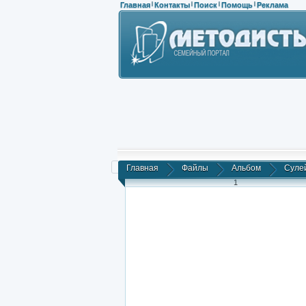
Главная
Контакты
Поиск
Помощь
Реклама
|
|
|
|
Главная
Файлы
Альбом
Сулей
1