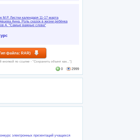
к М.Р. Листки календаря 11-17 марта
явцева Анна. Роль сказок в жизни ребёнка
ов А. "Самые важные слова"
курс
Тип файла: RAR)
кнопкой по ссылке - "Сохранить объект как..."]
0
2999
 Конкурс электронных презентаций учащихся