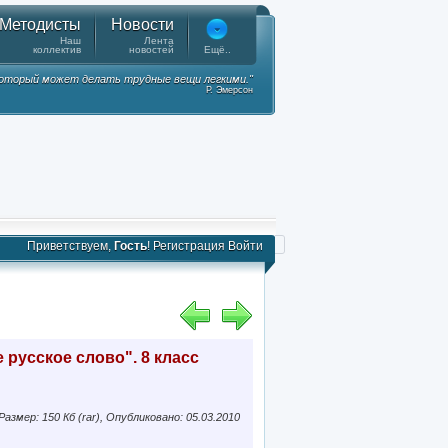
Методисты
Новости
Наш
Лента
коллектив
новостей
Ещё..
 который может делать трудные вещи легкими."
Р. Эмерсон
Приветствуем,
Гость
!
Регистрация
Войти
 русское слово". 8 класс
Размер: 150 Кб (rar), Опубликовано: 05.03.2010