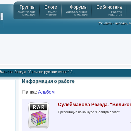
Группы
Блоги
Форумы
Библиотека
Тематические
Мысли
Дискуссионные
Работы
площадки
учителя
площадки
педагогов
"Учитель - человек,
манова Резеда. "Великое русское слово". 8...
Информация о работе
Папка:
Альбом
Сулейманова Резеда. "Великое
Презентация на конкурс "Палитра слова".