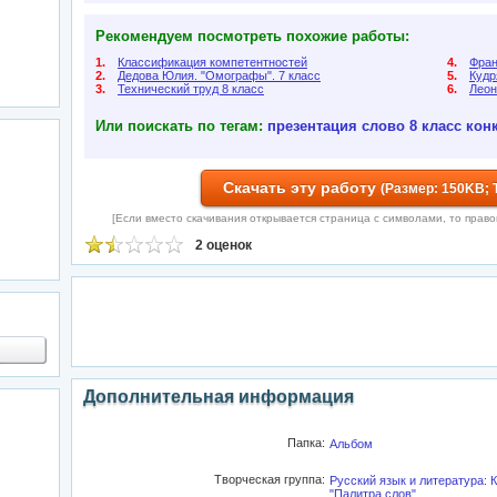
Рекомендуем посмотреть похожие работы:
1.
Классификация компетентностей
4.
Фран
2.
Дедова Юлия. "Омографы". 7 класс
5.
Кудр
3.
Технический труд 8 класс
6.
Леон
Или поискать по тегам:
презентация
слово
8 класс
кон
Скачать эту работу
(Размер: 150KB; 
[Если вместо скачивания открывается страница с символами, то правой 
2 оценок
Дополнительная информация
Папка:
Альбом
Творческая группа:
Русский язык и литература:
"Палитра слов".