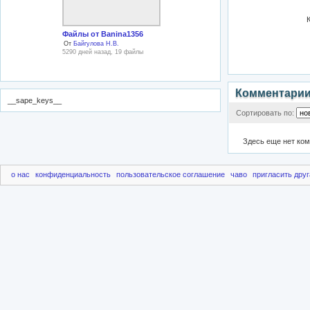
Файлы от Banina1356
От
Байгулова Н.В.
5290 дней назад, 19 файлы
Комментари
__sape_keys__
Сортировать по:
Здесь еще нет ко
о нас
конфиденциальность
пользовательское соглашение
чаво
пригласить друг