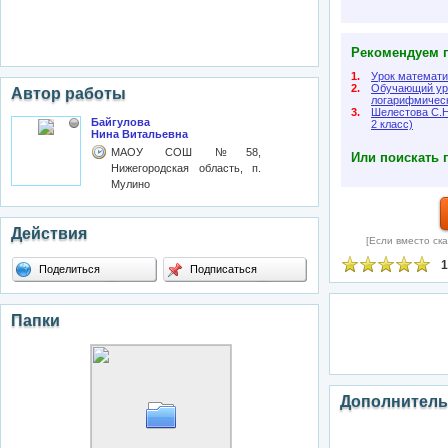
Рекомендуем п
1.
Урок математи
2.
Обучающий уро
Автор работы
логарифмическ
3.
Шелестова С.Н
Байгулова
2 класс)
Нина Витальевна
МАОУ СОШ №58,
Или поискать 
Нижегородская область, п.
Мулино
Действия
[Если вместо ска
1
Поделиться
Подписаться
Папки
Дополнитель