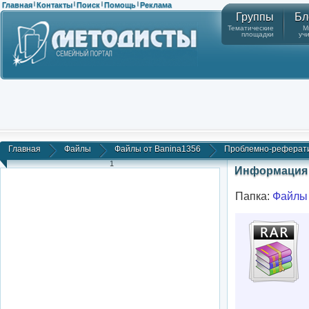
Главная
Контакты
Поиск
Помощь
Реклама
|
|
|
|
Группы
Бл
Тематические
М
площадки
уч
Главная
Файлы
Файлы от Banina1356
Проблемно-реферати
1
Информация 
Папка:
Файлы 