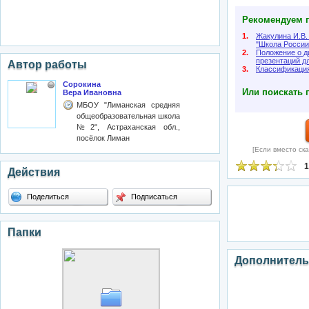
Рекомендуем п
1.
Жакулина И.В.
"Школа России
2.
Положение о д
презентаций д
Автор работы
3.
Классификация
Сорокина
Или поискать 
Вера Ивановна
МБОУ "Лиманская средняя
общеобразовательная школа
№2", Астраханская обл.,
посёлок Лиман
[Если вместо ска
1
Действия
Поделиться
Подписаться
Папки
Дополнитель