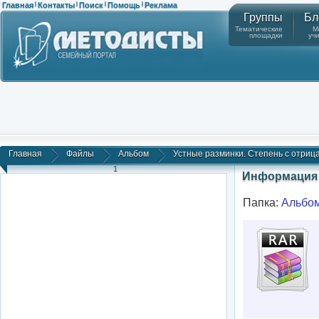
Главная
Контакты
Поиск
Помощь
Реклама
|
|
|
|
Группы
Бл
Тематические
М
площадки
уч
Главная
Файлы
Альбом
Устные разминки. Степень с отриц
1
Информация 
Папка:
Альбо