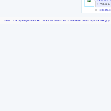
Отличный 
Показать о
о нас
конфиденциальность
пользовательское соглашение
чаво
пригласить друг