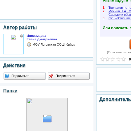
Рекомендуем п
1.
Тренажер по т
2.
Мухина Н.А., М
Сценарии обря
3.
mir_vokrug_m
Автор работы
Или поискать 
Иноземцева
Елена Дмитриевна
МОУ Луговская СОШ, бийск
[Если вместо ска
0
Действия
Поделиться
Подписаться
Папки
Дополнитель