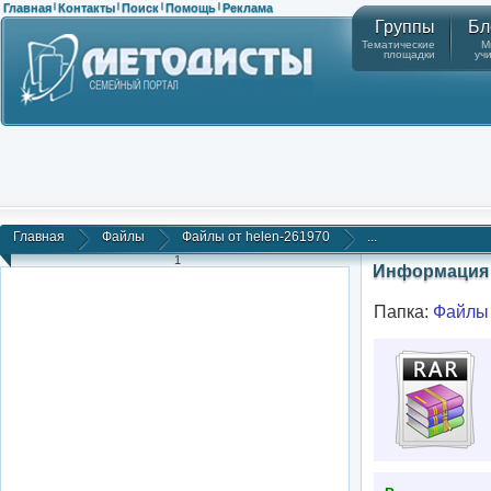
Главная
Контакты
Поиск
Помощь
Реклама
|
|
|
|
Группы
Бл
Тематические
М
площадки
уч
Главная
Файлы
Файлы от helen-261970
...
1
Информация 
Папка:
Файлы 