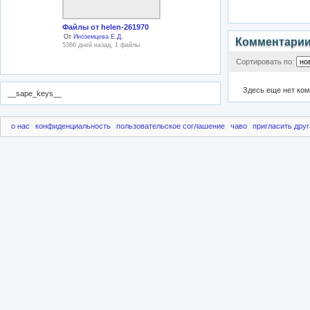
Файлы от helen-261970
От
Иноземцева Е.Д.
Комментари
5366 дней назад, 1 файлы
Сортировать по:
Здесь еще нет ко
__sape_keys__
о нас
конфиденциальность
пользовательское соглашение
чаво
пригласить друг