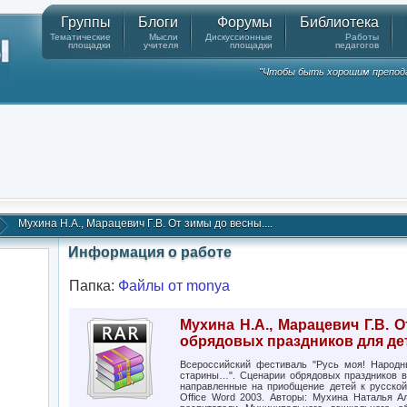
Группы
Блоги
Форумы
Библиотека
Тематические
Мысли
Дискуссионные
Работы
площадки
учителя
площадки
педагогов
"Чтобы быть хорошим препода
Мухина Н.А., Марацевич Г.В. От зимы до весны....
Информация о работе
Папка:
Файлы от monya
Мухина Н.А., Марацевич Г.В. 
обрядовых праздников для де
Всероссийский фестиваль "Русь моя! Народн
старины…". Сценарии обрядовых праздников в 
направленные на приобщение детей к русской 
Office Word 2003. Авторы: Мухина Наталья А