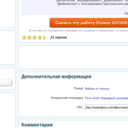
воспитатели Муниципального дошкольного об
"Дюймовочка" с. Екатериновка Партизанского р
Ра
Скачать эту работу
(Размер: 22572KB;
[Если вместо скачивания открывается страница с символами, то правой 
22 оценок
Дополнительная информация
Папка:
Файлы от monya
Конкурсная площадка:
Русь моя! Народный календа
URL:
Комментарии