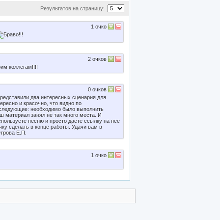
Результатов на страницу:
1
очко
2
очков
им коллегам!!!!
0
очков
представили два интересных сценария для
ресно и красочно, что видно по
 следующие: необходимо было выполнить
ш материал занял не так много места. И
пользуете песню и просто даете ссылку на нее
ку сделать в конце работы. Удачи вам в
трова Е.П.
1
очко