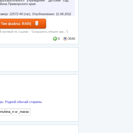
разовательного учреждения "Детский сад
айона Приморского края.
змер: 22572 Кб (rar), Опубликовано: 11.06.2011
 Тип файла: RAR)
кнопкой по ссылке - "Сохранить объект как..."]
0
3540
рь: Родной обычай старины