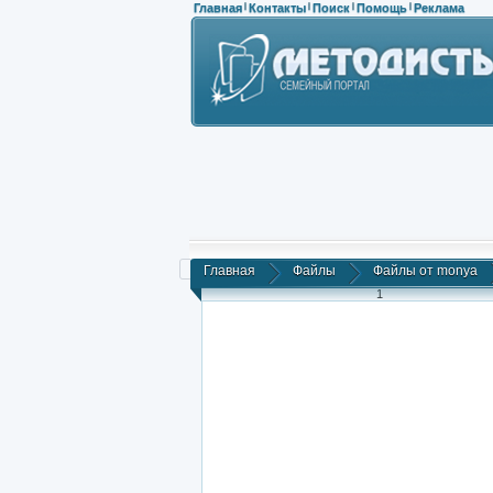
Главная
Контакты
Поиск
Помощь
Реклама
|
|
|
|
Главная
Файлы
Файлы от monya
1