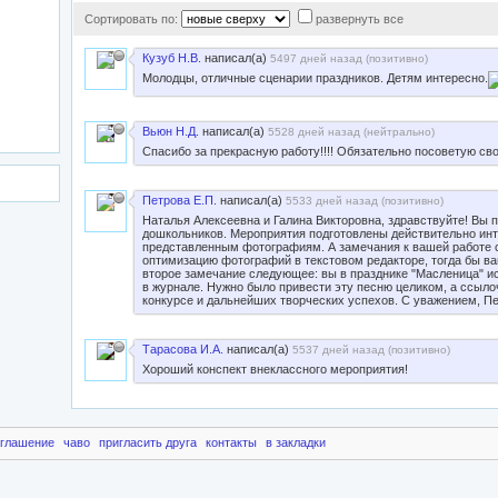
Сортировать по:
развернуть все
Кузуб Н.В.
написал(а)
5497 дней назад (
позитивно
)
Молодцы, отличные сценарии праздников. Детям интересно.
Вьюн Н.Д.
написал(а)
5528 дней назад (
нейтрально
)
Спасибо за прекрасную работу!!!! Обязательно посоветую сво
Петрова Е.П.
написал(а)
5533 дней назад (
позитивно
)
Наталья Алексеевна и Галина Викторовна, здравствуйте! Вы 
дошкольников. Мероприятия подготовлены действительно инте
представленным фотографиям. А замечания к вашей работе
оптимизацию фотографий в текстовом редакторе, тогда бы ва
второе замечание следующее: вы в празднике "Масленица" ис
в журнале. Нужно было привести эту песню целиком, а ссылоч
конкурсе и дальнейших творческих успехов. С уважением, Пе
Тарасова И.А.
написал(а)
5537 дней назад (
позитивно
)
Хороший конспект внеклассного мероприятия!
оглашение
чаво
пригласить друга
контакты
в закладки