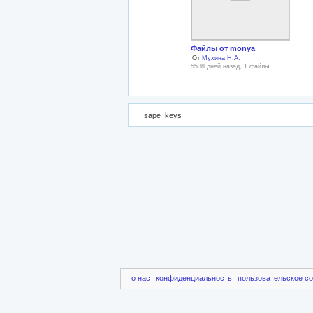
Файлы от monya
От
Мухина Н.А.
5538 дней назад, 1 файлы
__sape_keys__
о нас
конфиденциальность
пользовательское с