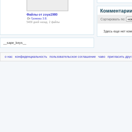
Комментари
Файлы от zoya1980
От
Громова З.В.
Сортировать по:
5409 дней назад, 2 файлы
Здесь еще нет ко
__sape_keys__
о нас
конфиденциальность
пользовательское соглашение
чаво
пригласить друг