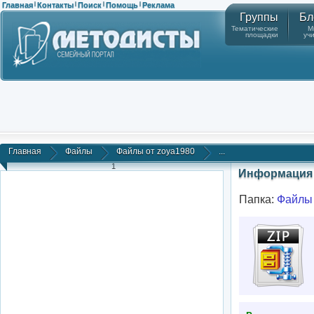
Главная
Контакты
Поиск
Помощь
Реклама
|
|
|
|
Группы
Бл
Тематические
М
площадки
уч
Главная
Файлы
Файлы от zoya1980
...
1
Информация 
Папка:
Файлы 