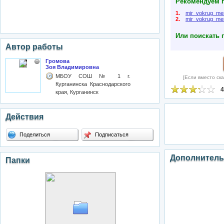
Рекомендуем п
1.
mir_vokrug_m
2.
mir_vokrug_me
Или поискать 
Автор работы
Громова
Зоя Владимировна
МБОУ СОШ № 1 г.
[Если вместо ска
Курганинска Краснодарского
4
края, Курганинск
Действия
Поделиться
Подписаться
Дополнитель
Папки