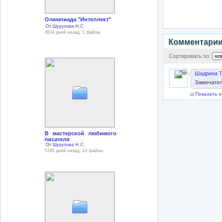
Олимпиада "Интеллект"
От
Шурупова Н.С.
4834 дней назад, 1 файлы
Комментари
Сортировать по:
Шадрина Т.
Замечател
Показать о
В мастерской любимого
писателя
От
Шурупова Н.С.
5195 дней назад, 10 файлы