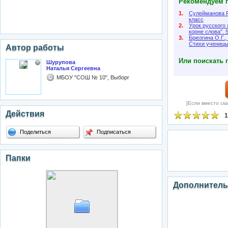
Рекомендуем п
1.
Сулейманова Р
класс
2.
Урок русского
корне слова". 
3.
Брюзгина О.Г.,
Стихи ученицы
Автор работы
Или поискать 
Шурупова
Наталья Сергеевна
МБОУ "СОШ № 10", Выборг
[Если вместо ска
Действия
1
Поделиться
Подписаться
Папки
Дополнитель