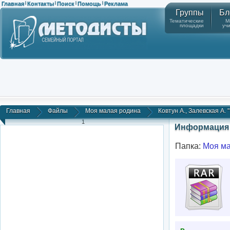
Главная
Контакты
Поиск
Помощь
Реклама
|
|
|
|
Группы
Бл
Тематические
М
площадки
уч
Главная
Файлы
Моя малая родина
Ковтун А., Залевская А. "
1
Информация 
Папка:
Моя ма