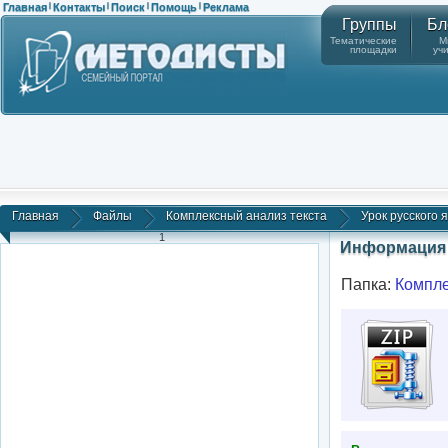
Главная
Контакты
Поиск
Помощь
Реклама
|
|
|
|
Группы
Бл
Тематические
М
площадки
уч
Главная
Файлы
Комплексный анализ текста
Урок русского 
1
Информация 
Папка:
Компле