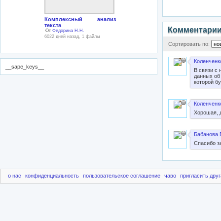
Комплексный анализ
текста
Комментари
От
Федорина Н.Н.
6022 дней назад, 1 файлы
Сортировать по:
Коленченко
__sape_keys__
В связи с
данных об
которой б
Коленченко
Хорошая, 
Бабанова 
Спасибо за
о нас
конфиденциальность
пользовательское соглашение
чаво
пригласить друг