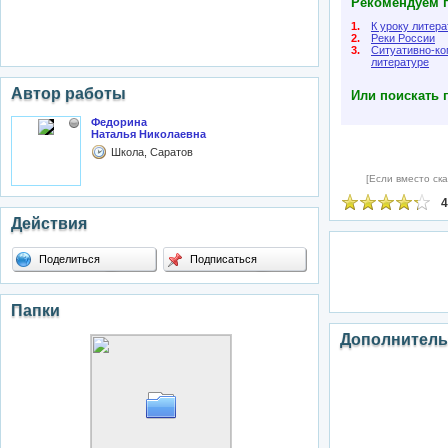
Рекомендуем п
1.
К уроку литер
2.
Реки России
3.
Ситуативно-ко
литературе
Автор работы
Или поискать 
Федорина
Наталья Николаевна
Школа, Саратов
[Если вместо ска
4
Действия
Поделиться
Подписаться
Папки
Дополнитель