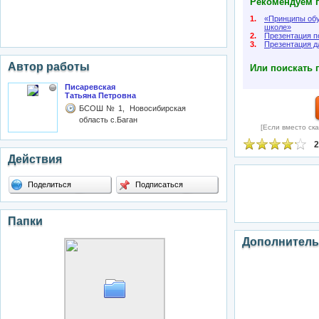
Рекомендуем п
1.
«Принципы обу
школе»
2.
Презентация п
3.
Презентация д
Автор работы
Или поискать 
Писаревская
Татьяна Петровна
БСОШ№1, Новосибирская
область с.Баган
[Если вместо ска
2
Действия
Поделиться
Подписаться
Папки
Дополнитель