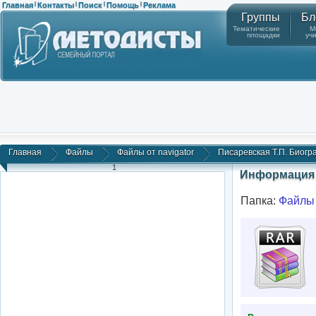
Главная
Контакты
Поиск
Помощь
Реклама
|
|
|
|
Группы
Бл
Тематические
М
площадки
уч
Главная
Файлы
Файлы от navigator
Писаревская Т.П. Биогр
1
Информация 
Папка:
Файлы 