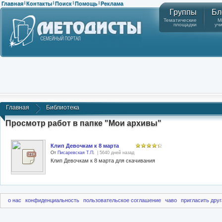
Главная
Контакты
Поиск
Помощь
Реклама
|
|
|
|
Группы
Бл
Тематические
М
площадки
уч
Главная
Библиотека
Просмотр работ в папке "Мои архивы"
Клип Девочкам к 8 марта
От
Писаревская Т.П.
| 5640 дней назад
Клип Девочкам к 8 марта для скачивания
о нас
конфиденциальность
пользовательское соглашение
чаво
пригласить друг