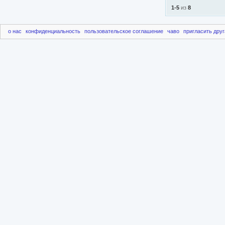
1-5
из
8
о нас
конфиденциальность
пользовательское соглашение
чаво
пригласить друг