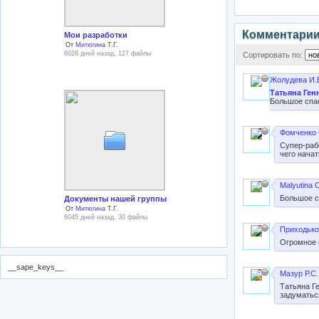
Комментари
Мои разработки
От
Митюгина Т.Г.
6026 дней назад, 127 файлы
Сортировать по:
Жолудева И.
Татьяна Ген
Большое спа
Фомченко 
Супер-раб
чего начат
Malyutina 
Большое с
Документы нашей группы
От
Митюгина Т.Г.
6045 дней назад, 30 файлы
Приходько
Огромное 
__sape_keys__
Мазур Р.С.
Татьяна Г
задуматьс