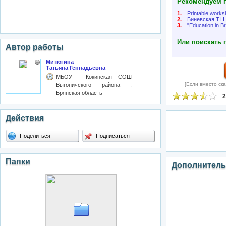
Рекомендуем п
1.
Printable works
2.
Биневская Т.Н.
3.
"Education in Br
Или поискать 
Автор работы
Митюгина
Татьяна Геннадьевна
МБОУ - Кокинская СОШ
[Если вместо ска
Выгоничского района ,
Брянская область
2
Действия
Поделиться
Подписаться
Папки
Дополнитель