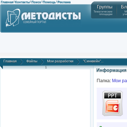
Главная
Контакты
Поиск
Помощь
Реклама
|
|
|
|
Группы
Бл
Тематические
М
площадки
уч
Главная
Файлы
Мои разработки
"Синквейн"...
1
Информация 
Папка:
Мои ра