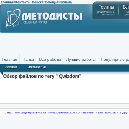
Главная
Контакты
Поиск
Помощь
Реклама
|
|
|
|
Группы
Бл
Тематические
М
площадки
уч
Главная
Папки
Все работы
Лучшие работы
Популярные р
Главная
Библиотека
Обзор файлов по тегу " Qwizdom"
о нас
конфиденциальность
пользовательское соглашение
чаво
пригласить друг