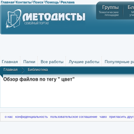
Главная
Контакты
Поиск
Помощь
Реклама
|
|
|
|
Группы
Бл
Тематические
М
площадки
уч
Главная
Папки
Все работы
Лучшие работы
Популярные р
Главная
Библиотека
Обзор файлов по тегу " цвет"
о нас
конфиденциальность
пользовательское соглашение
чаво
пригласить друг