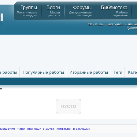
Группы
Блоги
Форумы
Библиотека
Тематические
Мысли
Дискуссионные
Работы
площадки
учителя
площадки
педагогов
"Век живи — век учись! и ты 
будешь
е работы
Популярные работы
Избранные работы
Теги
Кате
"
ПУСТО
оглашение
чаво
пригласить друга
контакты
в закладки