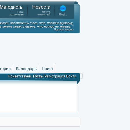
Методисты
Новости
Наш
Лента
коллектив
новостей
Ещё..
наконец достигнешь того, что, подобно мудрецу,
 иметь право сказать, что ничего не знаешь. "
Прутков Козьма
гории
Календарь
Поиск
Приветствуем,
Гость
!
Регистрация
Войти