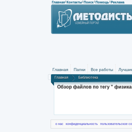
Главная
Контакты
Поиск
Помощь
Реклама
|
|
|
|
Главная
Папки
Все работы
Лучши
Главная
Библиотека
Обзор файлов по тегу " физика
о нас
конфиденциальность
пользовательское с