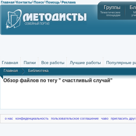
Главная
Контакты
Поиск
Помощь
Реклама
|
|
|
|
Группы
Бл
Тематические
М
площадки
уч
Главная
Папки
Все работы
Лучшие работы
Популярные р
Главная
Библиотека
Обзор файлов по тегу " счастливый случай"
о нас
конфиденциальность
пользовательское соглашение
чаво
пригласить друг