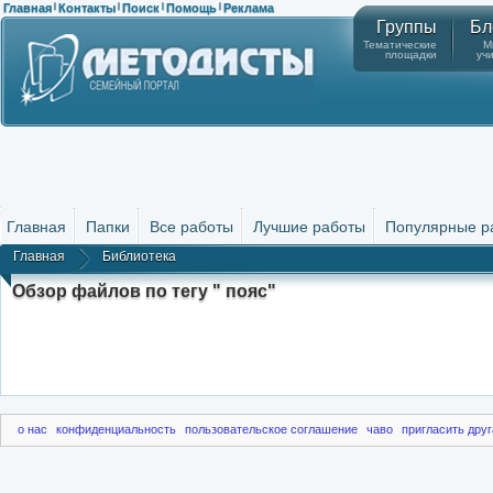
Главная
Контакты
Поиск
Помощь
Реклама
|
|
|
|
Группы
Бл
Тематические
М
площадки
уч
Главная
Папки
Все работы
Лучшие работы
Популярные р
Главная
Библиотека
Обзор файлов по тегу " пояс"
о нас
конфиденциальность
пользовательское соглашение
чаво
пригласить друг