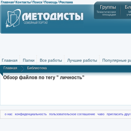
Главная
Контакты
Поиск
Помощь
Реклама
|
|
|
|
Группы
Бл
Тематические
М
площадки
уч
Главная
Папки
Все работы
Лучшие работы
Популярные р
Главная
Библиотека
Обзор файлов по тегу " личность"
о нас
конфиденциальность
пользовательское соглашение
чаво
пригласить друг