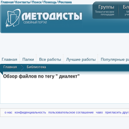
Главная
Контакты
Поиск
Помощь
Реклама
|
|
|
|
Группы
Бл
Тематические
М
площадки
уч
Главная
Папки
Все работы
Лучшие работы
Популярные р
Главная
Библиотека
Обзор файлов по тегу " диалект"
о нас
конфиденциальность
пользовательское соглашение
чаво
пригласить друг