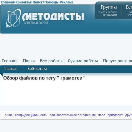
Главная
Контакты
Поиск
Помощь
Реклама
|
|
|
|
Группы
Бл
Тематические
М
площадки
уч
Главная
Папки
Все работы
Лучшие работы
Популярные р
Главная
Библиотека
Обзор файлов по тегу " грамотеи"
о нас
конфиденциальность
пользовательское соглашение
чаво
пригласить друг