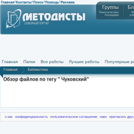
Главная
Контакты
Поиск
Помощь
Реклама
|
|
|
|
Группы
Бл
Тематические
М
площадки
уч
Главная
Папки
Все работы
Лучшие работы
Популярные р
Главная
Библиотека
Обзор файлов по тегу " Чуковский"
о нас
конфиденциальность
пользовательское соглашение
чаво
пригласить друг