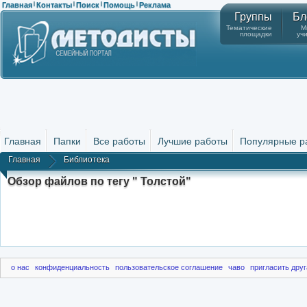
Главная
Контакты
Поиск
Помощь
Реклама
|
|
|
|
Группы
Бл
Тематические
М
площадки
уч
Главная
Папки
Все работы
Лучшие работы
Популярные р
Главная
Библиотека
Обзор файлов по тегу " Толстой"
о нас
конфиденциальность
пользовательское соглашение
чаво
пригласить друг