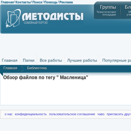
Главная
Контакты
Поиск
Помощь
Реклама
|
|
|
|
Группы
Бл
Тематические
М
площадки
уч
Главная
Папки
Все работы
Лучшие работы
Популярные р
Главная
Библиотека
Обзор файлов по тегу " Масленица"
о нас
конфиденциальность
пользовательское соглашение
чаво
пригласить друг