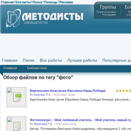
Главная
Контакты
Поиск
Помощь
Реклама
|
|
|
|
Группы
Бл
Тематические
М
площадки
уч
Главная
Папки
Все работы
Лучшие работы
Популярные р
Главная
Библиотека
Обзор файлов по тегу "фото"
Бартеньева Анастасия Юрьевна-Наша Победа!
От
Калугина Л.А.
| 4144 дней назад
Фотоконкурс – Мой любимый учитель – Мой учитель самый л
От
Прокунина Т.В.
| 4295 дней назад