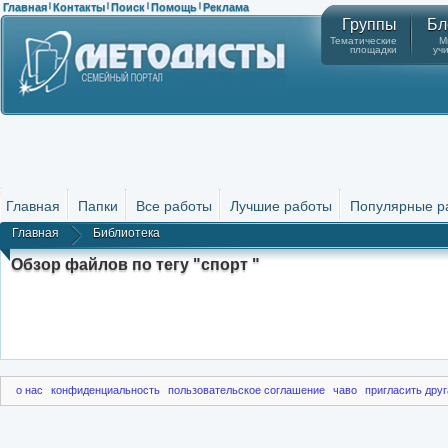
Главная
Контакты
Поиск
Помощь
Реклама
|
|
|
|
Группы
Бл
Тематические
М
площадки
уч
Главная
Папки
Все работы
Лучшие работы
Популярные р
Главная
Библиотека
Обзор файлов по тегу "спорт "
о нас
конфиденциальность
пользовательское соглашение
чаво
пригласить друг