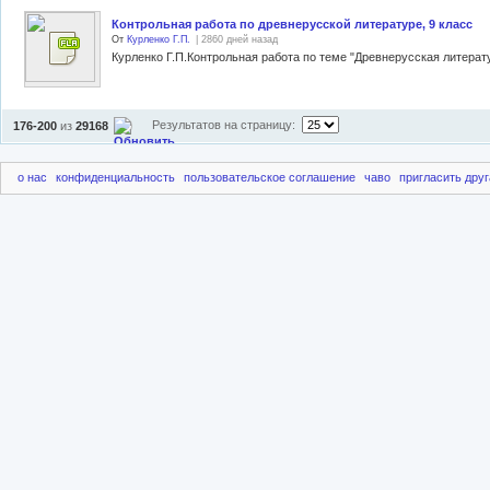
Контрольная работа по древнерусской литературе, 9 класс
От
Курленко Г.П.
| 2860 дней назад
Курленко Г.П.Контрольная работа по теме "Древнерусская литератур
Результатов на страницу:
176-200
из
29168
о нас
конфиденциальность
пользовательское соглашение
чаво
пригласить друг