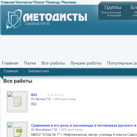
Главная
Контакты
Поиск
Помощь
Реклама
|
|
|
|
Группы
Бл
Тематические
М
площадки
уч
Главная
Папки
Все работы
Лучшие работы
Популярные р
Главная
Библиотека
Все работы
В11
От
Шутова Т.В.
| 2830 дней назад
В11
Сравнение и его роль в пословицах и поговорках русского 
От
Мурзабаева Г.М.
| 2831 дней назад