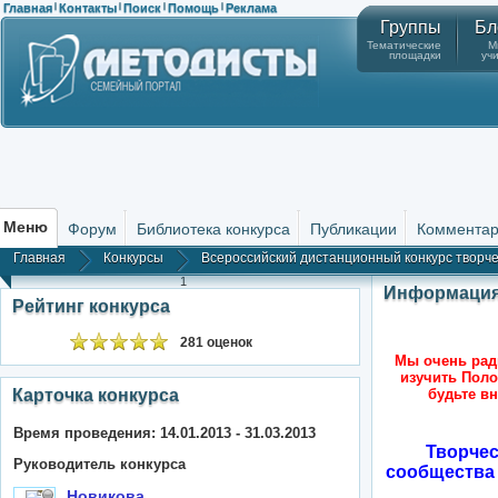
Главная
Контакты
Поиск
Помощь
Реклама
|
|
|
|
Группы
Бл
Тематические
М
площадки
уч
Меню
Форум
Библиотека конкурса
Публикации
Коммента
Главная
Конкурсы
Всероссийский дистанционный конкурс творчес
1
Информация
Рейтинг конкурса
281 оценок
Мы очень рад
изучить Поло
Карточка конкурса
будьте в
Время проведения: 14.01.2013 - 31.03.2013
Творчес
Руководитель конкурса
сообщества
Новикова