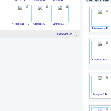
Библиотека 
Маева Е.Б.
Соколова Н.В.
Сизова Н.Ю.
Козловская Г.А.
Алтарёва С.Г.
Дятлова Е.Л.
Работкина С.Г.
Следующее
Ермолова В.Н.
Зарицкая Е.В.