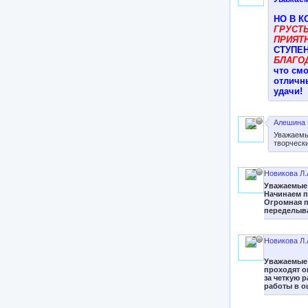
НО В К
ГРУСТЬ
ПРИЯТ
СТУПЕН
БЛАГО
что смо
отличны
удачи!
Алешина 
Уважаемы
творческ
Новикова Л.
Уважаемые 
Начинаем 
Огромная п
переделыва
Новикова Л.
Уважаемые 
проходят о
за четкую 
работы в о