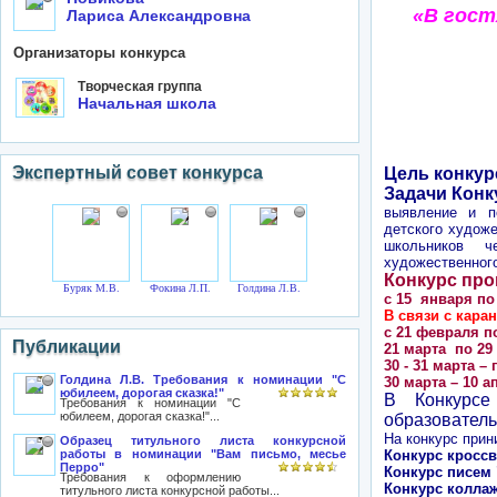
«В гост
Лариса Александровна
Организаторы конкурса
Творческая группа
Начальная школа
Экспертный совет конкурса
Цель конкур
Задачи Конк
выявление и п
детского художе
школьников ч
художественного
Конкурс пров
Буряк М.В.
Фокина Л.П.
Голдина Л.В.
с 15 января по
В связи с кара
с 21 февраля п
Публикации
21 марта по 29
30 - 31 марта –
Голдина Л.В. Требования к номинации "С
30 марта – 10 
юбилеем, дорогая сказка!"
В Конкурсе
Требования к номинации "С
юбилеем, дорогая сказка!"...
образователь
На конкурс при
Образец титульного листа конкурсной
Конкурс кроссв
работы в номинации "Вам письмо, месье
Перро"
Конкурс писем 
Требования к оформлению
Конкурс коллаж
титульного листа конкурсной работы...