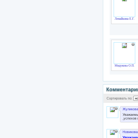
Лемайкина Е.Г.
Мидукова О.П.
Комментари
Сортировать по:
Жуликова
Уважаемы
,успехов 
Новикова 
Уважаем