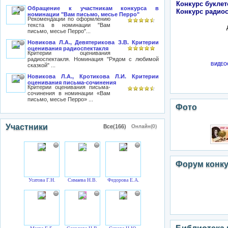
Конкурс буклет
Обращение к участникам конкурса в
Конкурс радиос
номинации "Вам письмо, месье Перро"
Рекомендации по оформлению
текста в номинации "Вам
письмо, месье Перро"...
Новикова Л.А., Девятерикова З.В. Критерии
оценивания радиоспектакля
Критерии оценивания
радиоспектакля. Номинация "Рядом с любимой
ВИДЕО
сказкой" ...
Новикова Л.А., Кротикова Л.И. Критерии
оценивания письма-сочинения
Критерии оценивания письма-
сочинения в номинации «Вам
письмо, месье Перро» ...
Фото
Участники
Все(166)
Онлайн(0)
Форум конк
Усатова Г.Н.
Симаева Н.В.
Федорова Е.А.