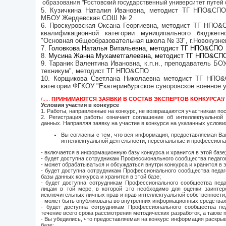
образования "Ростовский государственный университет путей
5. Кузичкина Наталия Ивановна,
методист ТГ НПО&СП
МБОУ Жердевская СОШ № 2
6.
Проскуровская Оксана Георгиевна,
методист ТГ НПО&С
квалификационной категории м
униципального бюджетн
"Основная общеобразовательная школа № 33", г.Новокузне
7.
Головкова Наталья Витальевна, методист ТГ НПО&СПО
8.
Мусина Жанна Мухаметгалеевна, методист ТГ НПО&СП
9. Тараник Валентина Ивановна, к.п.н.,
преподаватель БОУ
техникум",
методист ТГ НПО&СПО
10. Корщикова Светлана Николаевна
методист ТГ НПО
категории ФГКОУ "Екатеринбургское суворовское военное
/.....
ПРИНИМАЮТСЯ ЗАЯВКИ В СОСТАВ ЭКСПЕРТОВ КОНКУРСА!
/
Условия участия в конкурсе
1. Работы, направленные на конкурс, не возвращаются участникам по
2. Регистрация работы означает соглашение об интеллектуальной
данных. Направляя заявку на участие в конкурсе на указанных услови
Вы согласны с тем, что вся информация, предоставляемая Вам
интеллектуальной деятельности, персональные и профессион
- включается в информационную базу конкурса и хранится в этой базе
- будет доступна сотрудникам Профессионального сообщества педаго
- может обрабатываться и обсуждаться внутри конкурса и хранится в э
- будет доступна сотрудникам Профессионального сообщества педаг
базы данных конкурса и хранится в этой базе;
- будет доступна сотрудникам Профессионального сообщества педа
лицам в той мере, в которой это необходимо для оценки заинтер
исключительных личных прав и прав интеллектуальной собственности
- может быть опубликована во внутренних информационных средствах 
- будет доступна сотрудникам Профессионального сообщества пе
течение всего срока рассмотрения методических разработок, а также 
- Вы убедились, что предоставляемая на конкурс информация раскрыв
базе;