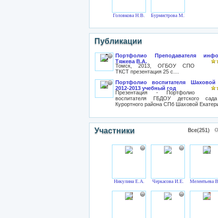
Головкова Н.В.
Бурмистрова М.В.
Публикации
Портфолио Преподавателя инфо
Тяжева В.А.
Томск, 2013, ОГБОУ СПО
ТКСТ презентация 25 с....
Портфолио воспитателя Шаховой 
2012-2013 учебный год
Презентация - Портфолио
воспитателя ГБДОУ детского с
Курортного района СПб Шаховой Екатери
Участники
Все(251)
О
Никулина Е.А.
Черкасова И.Е.
Мелентьева В