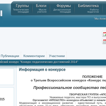
Группы
Блоги
Форумы
Библиотека
Тематические
Мысли
Дискуссионные
Работы
площадки
учителя
площадки
педагогов
"Мы должн
Публикации
Комментарии
Участники
йский конкурс "Конкурс педагогических достижений 2014"
Информация о конкурсе
ПОЛОЖЕНИЕ
о Третьем В
сероссийском конкурсе «Конкурс пе
Профессиональное сообщество пе
ТВОРЧЕСКАЯ ГРУППА «НП
Уважаемые педагоги, мастера ПО и выпускник
015
Оргкомитет «НПО&СПО»–конкурса объявляет о начале р
Модернизация и инновационное развитие - единственный путь, 
обществом в мире 21-го века, обеспечить достойную жизнь все