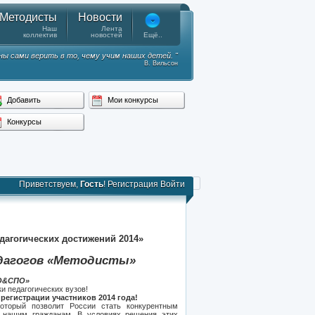
Методисты
Новости
Наш
Лента
коллектив
новостей
Ещё..
ы сами верить в то, чему учим наших детей. "
В. Вильсон
Добавить
Мои конкурсы
Конкурсы
Приветствуем,
Гость
!
Регистрация
Войти
дагогических достижений 2014»
дагогов «Методисты»
О&СПО»
и педагогических вузов!
егистрации участников 2014 года!
который позволит России стать конкурентным
м нашим гражданам. В условиях решения этих