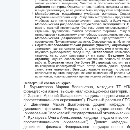
жизни учебного заведения; Участие в Интернет-сообщест
действия конкурса.
Отражается опыт работы педагога за посл
в виде презентации, то не должно быть перегружено эффектам
Методическая разработка учебного занятия.
Содер
Раздаточный материал и пр. Разделять материалы и представл
учебному занятию не рекомендуется, такие работы будут удал
Методическая разработка внеучебного мероприятия.
В 
виде отдельной презентации (без текстового сопровождения),
страницы, группировки файлов различного формата. Раздел
относящиеся к конкретному внеучебному мероприятию не реко
Методическая разработка педагога.
Представляется в
содержания: Пояснительная записка; Основная часть; Источни
Научно-исследовательская работа (проект) обучающег
заведения, где выполнена работа; фамилию, имя и отчество
научного руководителя; город и год.
Оглавление:
наименов
страниц, на которых размещается материал.
Введение (в
страниц)
: оценка современного состояния решаемой проб
работы.
Основная часть (не более 10 страниц):
состоит из 
по конкретно исследуемой теме; автор работы должен делать
заимствует материалы.
Выводы: к
раткие выводы по резуль
нескольких пунктов, подводящих итог выполненной работы.
С
источников, использованных при написании работы (в алфавит
Экспертный состав конкурса:
1. Бурмистрова Марина Васильевна,
методист ТГ Н
французском языке, высшей
квалификационной
категории, 
2. Харатян Арсений Шаваршевич, кандидат педагогических 
профессионального образования"). Почетный работник СП
3. Шамилева Мария Дмитриевна, д
оцент кафедры
дисциплин
филиала Федерального государственного б
образования "Московский государственный экономический
4. Кухтарева Ольга Алексеевна, кандидат педагогических 
профессионального образования"). Д
оцент кафедр
дисциплин
филиала Федерального государственного б