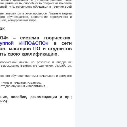
инициативность, способность творчески мыслить
ный путь, готовность обучаться в течение всей
ным элементом в этом процессе. Главные задачи
дого обучающегося, воспитание порядочного и
чном, конкурентном мире.
ок
014» – система творческих
руппой «НПО&СПО»
в сети
ов, мастеров ПО и студентов
сить свою квалификацию.
гогической мысли на развитие и внедрение
 высококачественных методических разработок,
нного обучения системы начального и среднего
числе в печатных изданиях;
тодов обучения и воспитания.
ние, пособие, рекомендации и пр.;
ию).