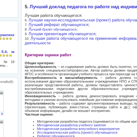
5.
Лучший доклад педагога по работе над индив
Лучшая работа обучающегося:
Лучшая научно-исследовательская (проект) работа обуч
6.
Лучший реферат обучающегося
;
7.
Л
;
8.
учший буклет обучающегося
Лучшая презентация обучающегося
;
9.
рматики
Лучшая работа обучающегося на применение информац
10.
деятельности
Е.А. за
Критерии оценки работ
ада №19
Общие критерии:
ны...
Целесообразность
– из содержания работы должно быть понятно, ч
на освоение специальности/профессии. Автор работы должен проде
ФГОС и особенности организации учебного процесса при переходе н
Востребованность и масштабируемость
– работа должна сод
использования другими образовательными учреждениями НПО и СПО.
нлайн(0)
реализации представленной работы, должны предоставлять ценност
востребованными педагогами других образовательных учре
образовательных учреждениях.
Инновационность
– работа должна демонстрировать владение 
методами и умение использовать новейшие достижения информационн
Результативность
– работа содержит аргументированные выводы; п
(презентации, публикации, вики-статьи, страницы сайта и др.); 
объемом информации, дизайн не мешает восприятию.
.В.
Частные оценки:
Методическая разработка педагога (оценивается по общим кри
Методическая разработка учебного занятия
Методическая разработка внеучебного мероприятия
Исследовательская работа
(
проект
)
обучающегося
Реферат обучающегося