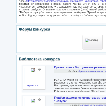
здесь
http://metodisty.ru/m/files/view/pravila_oformleniya_konkursnyh_rabot
понятия, относящиееся к вашей работе ЧЕРЕЗ ЗАПЯТУЮ 3) В
указывается наименование уч. заведения, где вы работаете; город, 
страниц, слайдов; Описание: краткое изложение (суть) вашей рабо
"Выберете группу" во внизспадающем меню выбираем "Третий всеросс
4. Все! Ждем, когда из модерации работа перейдет в Библиотеку конку
Форум конкурса
Библиотека конкурса
Презентация - Виртуальная реальн
Раздел:
Лучшая презентация о
ГОУ СПО «Ленинск- Кузнецкий горнотехни
реальность", автор: Коваленко Сергей , ст
Викторовна, преподаватель спецдисципл
Турова Е.В.
технологиям и может быть использована 
Работа выполнена в Microsoft Office PowerP
Подбор экологически чистых матер
"Сакура"
Раздел:
Лучшая научно-иссле