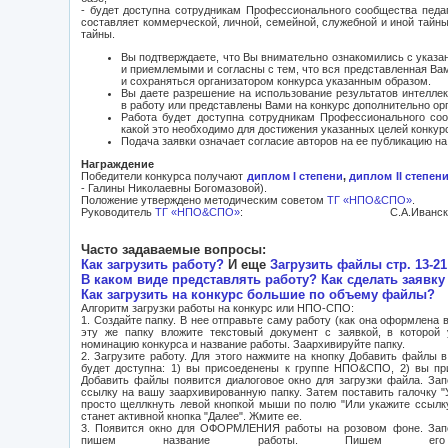
- будет доступна сотрудникам Профессионального сообщества педа
составляет коммерческой, личной, семейной, служебной и иной тайны
тайны.
Вы подтверждаете, что Вы внимательно ознакомились с указ
и приемлемыми и согласны с тем, что вся представленная Ва
и сохраняться организатором конкурса указанным образом.
Вы даете разрешение на использование результатов интелле
в работу или представлены Вами на конкурс дополнительно орг
Работа будет доступна сотрудникам Профессионального соо
какой это необходимо для достижения указанных целей конкур
Подача заявки означает согласие авторов на ее публикацию на
Награждение
Победители конкурса получают
диплом I степени
,
диплом II степен
- Галины Николаевны Богомазовой).
Положение утверждено методическим советом
ТГ «НПО&СПО»
.
Руководитель
ТГ «НПО&СПО»
: С.А.Иванска
Часто задаваемые вопросы:
Как загрузить работу?
И еще
Загрузить файлы стр. 13-21
В каком виде представлять работу? Как сделать заявку
Как загрузить на конкурс большие по объему файлы?
Алгоритм загрузки работы на конкурс или НПО-СПО:
1. Создайте папку. В нее отправьте саму работу (как она оформлена в
эту же папку вложите текстовый документ с заявкой, в которой
номинацию конкурса и название работы. Заархивируйте папку.
2. Загрузите работу. Для этого нажмите на кнопку Добавить файлы в
будет доступна: 1) вы присоеденены к группе НПО&СПО, 2) вы при
Добавить файлы появится диалоговое окно для загрузки файла. Зап
ссылку на вашу заархивированную папку. Затем поставить галочку "
просто щеллкнуть левой кнопкой мыши по полю "Или укажите ссылку"
станет активной кнопка "Далее". Жмите ее.
3. Появится окно для ОФОРМЛЕНИЯ работы на розовом фоне. Запо
пишем название работы. Пишем его