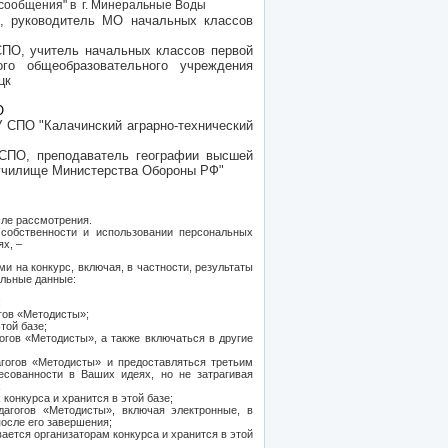
 сообщения" в г. Минеральные Воды
О,
руководитель МО начальных классов
ПО, учитель начальных классов первой
ого общеобразовательного учреждения
цк
О
 СПО "Калачинский аграрно-технический
&СПО,
преподаватель географии высшей
 училище Министерства Обороны РФ"
сле рассмотрения.
 собственности и использовании персональных
ях, –
и на конкурс, включая, в частности, результаты
альные данные:
;
гов «Методисты»;
той базе;
огов «Методисты», а также включаться в другие
гогов «Методисты» и предоставляться третьим
есованности в Ваших идеях, но не затрагивая
;
конкурса и хранится в этой базе;
дагогов «Методисты», включая электронные, в
после его завершения;
ается организаторам конкурса и хранится в этой