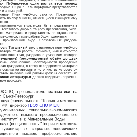
вах.
Публикуется один раз за весь период
едние 1-3 уч. г. Если портфолио представляется
и и анимацией.
жание: План учебного занятия; Презентация;
ять по отдельности, относящиеся к конкретному
яться.
произвольном виде: может быть представлена в
 текстового документа (без презентации), Web-
ять материалы и представлять по отдельности,
мендуется, такие работы будут удаляться.
 произвольном виде. Обязательные разделы
ки.
ося.
Титульный лист:
наименование учебного
 автора; тема работы; фамилия, имя и отчество
ание всех глав, разделов с указанием номеров
ступление) (рекомендуемый объём до двух
лемы; обоснование необходимости проведения
глав (разделов), в которых содержится материал
 ссылки на авторов и источник, из которого он
татам выполненной работы должны состоять из
писок литературы: д
олжен содержать перечень
ном порядке).
ПО&СПО,
преподаватель математики на
г. Санкт-Петербург
наук (специальность "Теория и методика
О РФ, директор
ГБОУ СПО МКЖТ
гуманитарных социально-экономических
юджетного высшего профессионального
 институт" в г. Минеральные Воды
наук (специальность "Теория и методика
ы
гуманитарных социально-экономических
юджетного высшего профессионального