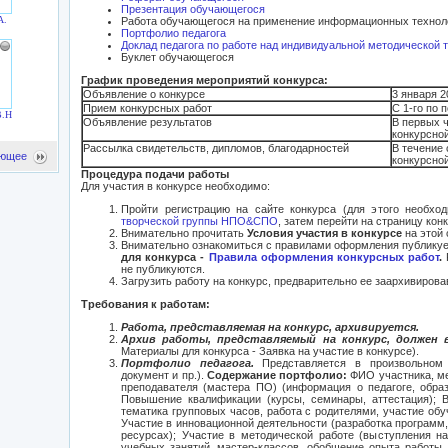
Презентация обучающегося
А.
Работа обучающегося на применение информационных технол
Портфолио педагога
Доклад педагога по работе над индивидуальной методической 
Буклет обучающегося
График проведения мероприятий конкурса:
Объявление о конкурсе
3 января 2
Прием конкурсных работ
С 1-го по 
.Н.
Объявление результатов
В первых 
конкурсно
Рассылка свидетельств, дипломов, благодарностей
В течение
ющее
конкурсно
Процедура подачи работы
Для участия в конкурсе необходимо:
Пройти регистрацию на сайте конкурса (для этого необхо
творческой группы НПО&СПО
, затем перейти на страницу кон
Внимательно прочитать
Условия участия в конкурсе
на этой 
Внимательно ознакомиться с правилами оформления публику
для конкурса -
Правила оформления конкурсных работ
.
не публикуются.
Загрузить работу на конкурс, предварительно ее заархивирова
Требования к работам:
Работа, представляемая на конкурс, архивируется.
Архив работы, представляемый на конкурс, должен
Материалы для конкурса - Заявка на участие в конкурсе).
Портфолио педагога.
Представляется в произвольном в
документ и пр.).
Содержание портфолио:
ФИО участника, ме
преподавателя (мастера ПО) (информация о педагоге, образ
Повышение квалификации (курсы, семинары, аттестация); В
тематика групповых часов, работа с родителями, участие обу
Участие в инновационной деятельности (разработка программ,
ресурсах); Участие в методической работе (выступления н
учебных занятий, мастер-классов, обобщение опыта работы,