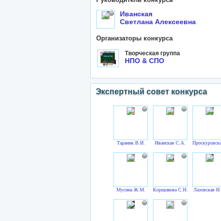
Иванская
Светлана Алексеевна
Организаторы конкурса
Творческая группа
НПО & СПО
Экспертный совет конкурса
Тараник В.И.
Иванская С.А.
Проскуровска
Мусина Ж.М.
Корщикова С.Н.
Лазовская И