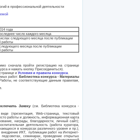
огий в профессиональной деятельности
темой
014 года
последнее число каждого месяца
числах следующего месяца после публикации
й работы
 следующего месяца после публикации
й работы
димо сначала пройти регистрацию на странице
курса и нажать кнопку Присоединиться).
странице и
Условия и правила конкурса
.
емых работ:
Библиотека конкурса - Материалы
Работы, не соответствующие данным правилам,
в.
 включать Заявку
(см. Библиотека конкурса -
иде (презентация, Web-страница, текстовый
сто работы и должность, информационная карта
ование, награды, благодарности, личный сайт);
оспитательная деятельность (работа куратора,
чающихся в конкурсах различного уровня и пр.);
 внедрение ИКТ, публикации работ на Интернет-
а педсоветах, семинарах, проведение открытых
 участие в конкурсах); Участие в общественной