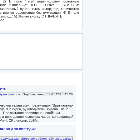
2) В поле "Теги" перечислляем основные
 поле "Описание" ЧЕРЕЗ ТОЧКУ С ЗАПЯТОЙ:
населенный пункт; затем автор; год; количество
ты или ее содержание без нумерации! 4) В поле
ийск...." 5) Жмите кнопку ОТПРАВИТЬ
рса.
ость
бучающегося
| Опубликовано: 02.01.2015 12:26
ческий техникум», презентация "Виртуальная
удент 2 курса, руководитель: Турова Елена
ин. Презентация посвящена новейшим
для проведения классных часов, конференций.
oint, 29 слайдов, 2014г.
иалов для коттеджа
довательская (проект) работа обучающегося
|