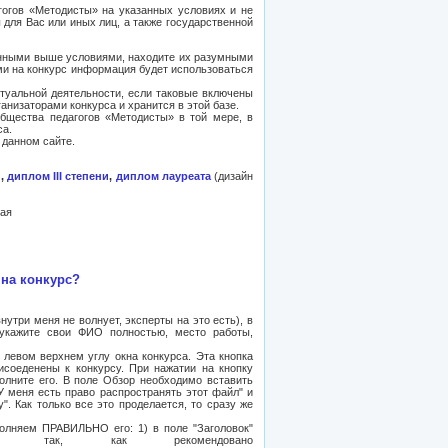
гогов «Методисты» на указанных условиях и не
 для Вас или иных лиц, а также государственной
анными выше условиями, находите их разумными
ми на конкурс информация будет использоваться
ктуальной деятельности, если таковые включены
анизаторами конкурса и хранится в этой базе.
бщества педагогов «Методисты» в той мере, в
са.
 данном сайте.
и
,
диплом III степени
,
диплом лауреата
(дизайн
я
 на конкурс?
нутри меня не волнует, эксперты на это есть), в
 укажите свои ФИО полностью, место работы,
 левом верхнем углу окна конкурса. Эта кнопка
соеденены к конкурсу. При нажатии на кнопку
олните его. В поле Обзор необходимо вставить
У меня есть право распространять этот файл" и
. Как только все это проделается, то сразу же
лняем ПРАВИЛЬНО его: 1) в поле "Заголовок"
 так, как рекомендовано