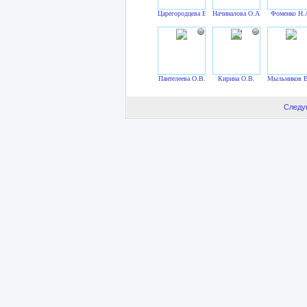
Царегородцева Е.М.
Начиналова О.А.
Фоменко Н.
Пантелеева О.В.
Кирина О.В.
Мыльников В
Следу