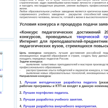
стратегических задач важнейшими качествами личности становятся 
и находить нестандартные решения, умение выбирать профессиональ
жизни.
Любое образовательное учебное заведение является критически важ
современного учебного заведения - раскрытие способностей каж
патриотичного человека, личности, готовой к жизни в высокотехнологи
Условия конкурса и процедура подачи заяв
«Конкурс педагогических достижений 2
конкурсов, проводимых
творческой г
Интернет для преподавателей-предметник
педагогических вузов, стремящихся повы
Цель конкурса:
направить лучшие достижения российской педа
инновационных моделей образования в стране, создать базу данных
поощрить передовых педагогов России.
Задачи конкурса:
- выявление талантливых преподавателей и мастеров производстве
профессионального образования,
я О.Г.
- распространение опыта победителей и лауреатов конкурса, в том 
- выявление новых образовательных технологий, инновационных ме
Направления конкурса:
1.
Лучшая методическая разработка педагога
(указа
рабочие программы и КТП не входят в данную номинац
2.
Лучшее портфолио педагога
.
.В.
3.
Лучшая разработка учебного занятия
.
4.
Лучшая разработка внеучебного мероприятия
.