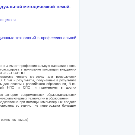
идуальной методической темой
.
ающегося
ионных технологий в профессиональной
то она имеет профессиональную направленность
монстрировать понимание концепции внедрения
а ФГОС СПО/НПО.
ержать четкую методику для возможности
 Опыт и результаты, полученные в результате
ь для системы российского образования, быть
ждений НПО и СПО, и применимы в других
ее автором современными образовательными
о-компьютерных технологий в образовании.
редставлена при помощи компьютерных средств
оформлена эстетично, не перегружена большим
териям, см. выше)